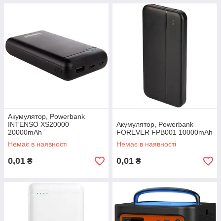
використання
Універсальні порти для підключення різних пристроїв
Екологічна ефективність та безпека
Обираючи нас, ви отримуєте
якісне обслуговування
,
гарантію на продукцію
та
вигідні ціни
. Забезпечте себе та
свою родину надійним джерелом енергії вже сьогодні!
Купити зарядну станцію
, павербанк або сонячну панель ви
можете прямо зараз, оформивши замовлення на нашому
сайті.
Акумулятор, Powerbank
INTENSO XS20000
Акумулятор, Powerbank
20000mAh
FOREVER FPB001 10000mAh
Немає в наявності
Немає в наявності
0,01
0,01
₴
₴