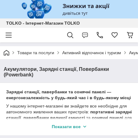
TOLKO - Інтернет-Магазин TOLKO
Товари та послуги
Активний відпочинок і туризм
Акум
Акумулятори, Зарядні станції, Повербанки
(Powerbank)
Зарядні станції, павербанки та сонячні панелі —
енергонезалежність у будь-який час і в будь-якому місці
У нашому інтернет-магазині ви знайдете все необхідне для
автономного живлення ваших пристроїв:
портативні зарядні
станції
,
павербанки великої ємності
та
сонячні панелі
для
екологічно чистої та ефективної зарядки. Ми пропонуємо
Показати все
продукцію, аналогічну за якістю таким брендам, як EcoFlow,
але за більш доступними цінами.