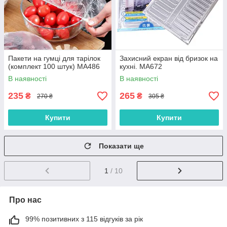
Пакети на гумці для тарілок
Захисний екран від бризок на
(комплект 100 штук) MA486
кухні. MA672
В наявності
В наявності
235
265
₴
₴
270 ₴
305 ₴
Купити
Купити
Показати ще
1
/ 10
Про нас
99% позитивних з 115 відгуків за рік