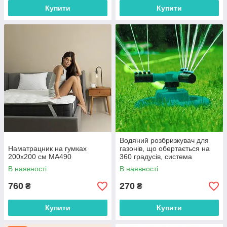
Купити
Купити
Водяний розбризкувач для
Наматрацник на гумках
газонів, що обертається на
200x200 см MA490
360 градусів, система
поливання MA587
В наявності
В наявності
760
270
₴
₴
Купити
Купити