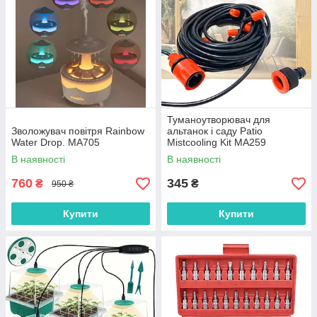
Туманоутворювач для
Зволожувач повітря Rainbow
альтанок і саду Patio
Water Drop. MA705
Mistcooling Kit MA259
В наявності
В наявності
760
345
₴
₴
950 ₴
Купити
Купити