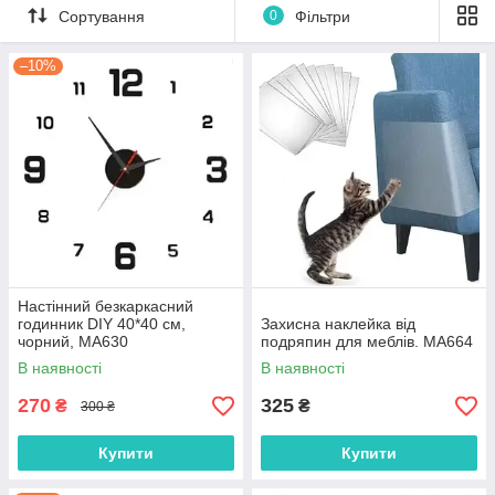
Сортування
0
Фільтри
–10%
Настінний безкаркасний
годинник DIY 40*40 см,
Захисна наклейка від
чорний, MA630
подряпин для меблів. MA664
В наявності
В наявності
270
325
₴
₴
300 ₴
Купити
Купити