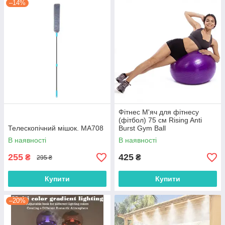
–14%
Фітнес М'яч для фітнесу
(фітбол) 75 см Rising Anti
Телескопічний мішок. MA708
Burst Gym Ball
В наявності
В наявності
255
425
₴
₴
295 ₴
Купити
Купити
–20%