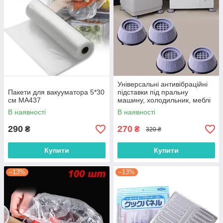
Універсальні антивібраційні
Пакети для вакууматора 5*30
підставки під пральну
см MA437
машину, холодильник, меблі
4 шт
В наявності
В наявності
290
270
₴
₴
320 ₴
Купити
Купити
–13%
–13%