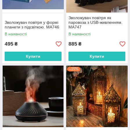
Зволожувач повітря як
Зволожувач повітря у формі
паровоза з USB-живленням.
планети з підсвіткою. MA746
MA747
В наявності
В наявності
495
885
₴
₴
Купити
Купити
–15%