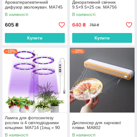
Ароматерапевтичний
Декоративний свічник
дифузор зволожувач. MA745
9.5×9.5×25 см. MA756
В наявності
В наявності
605
640
₴
₴
750 ₴
Купити
Купити
–18%
–20%
Лампа для фотосинтезу
рослин із 4 світлодіодними
Диспенсер для харчової
кільцями. MA714 (1ящ.= 90
плівки. MA802
шт.)
В наявності
В наявності