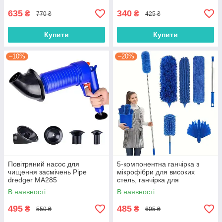
635
340
₴
₴
770 ₴
425 ₴
Купити
Купити
–10%
–20%
Повітряний насос для
5-компонентна ганчірка з
чищення засмічень Pipe
мікрофібри для високих
dredger MA285
стель, ганчірка для
прибирання павутини
В наявності
В наявності
вентилятора, набір
телескопічних
495
485
₴
₴
550 ₴
605 ₴