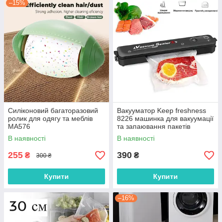
–15%
Силіконовий багаторазовий
Вакууматор Keep freshness
ролик для одягу та меблів
8226 машинка для вакуумації
MA576
та запаювання пакетів
В наявності
В наявності
255
390
₴
₴
300 ₴
Купити
Купити
–16%