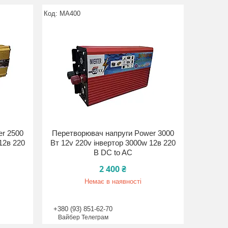
MA400
r 2500
Перетворювач напруги Power 3000
12в 220
Вт 12v 220v інвертор 3000w 12в 220
В DC to AC
2 400 ₴
Немає в наявності
+380 (93) 851-62-70
Вайбер Телеграм