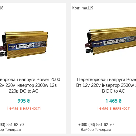
18
ma119
ворювач напруги Power 2000
Перетворювач напруги Powe
2v 220v інвертор 2000w 12в
Вт 12v 220v інвертор 2500w 
220в DC to AC
В DC to AC
995 ₴
1 465 ₴
Немає в наявності
Немає в наявності
93) 851-62-70
+380 (93) 851-62-70
ер Телеграм
Вайбер Телеграм