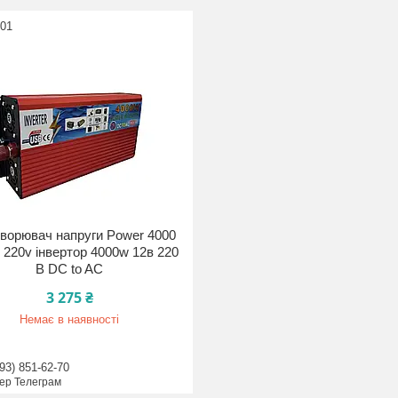
01
ворювач напруги Power 4000
 220v інвертор 4000w 12в 220
В DC to AC
3 275 ₴
Немає в наявності
93) 851-62-70
ер Телеграм