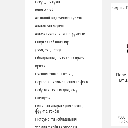
Посуд для кухні
ma1
Кава & Чай
Активний відпочинок і туризм
Анатомічні моделі
Автозапчастини та інструменти
Спортивний інвентар
Дача, сад, город
Обладнання для салонів краси
Крісла
Насіння озимої пшениці
Перет
Вт 1
Портрети на замовлення по фото
Побутова техніка для дому
Блендери
Сушильні апарати для овочів,
фруктів, грибів
+380 (
Інструменти і обладнання
Вайб
Усе для фарби та здоров'я