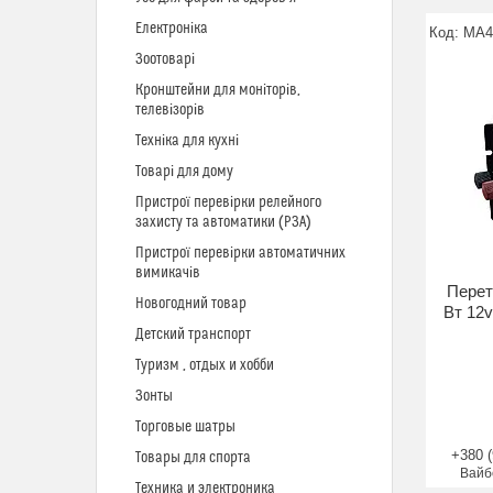
Електроніка
MA4
Зоотоварі
Кронштейни для моніторів,
телевізорів
Техніка для кухні
Товарі для дому
Пристрої перевірки релейного
захисту та автоматики (РЗА)
Пристрої перевірки автоматичних
вимикачів
Перет
Новогодний товар
Вт 12v
Детский транспорт
Туризм , отдых и хобби
Зонты
Торговые шатры
+380 (
Товары для спорта
Вайб
Техника и электроника