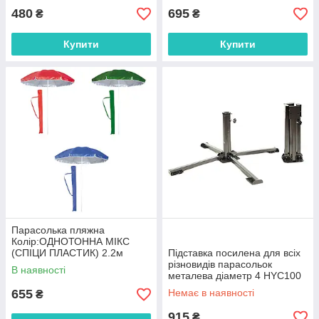
480
695
₴
₴
Купити
Купити
Парасолька пляжна
Колір:ОДНОТОННА МІКС
(СПІЦИ ПЛАСТИК) 2.2м
Підставка посилена для всіх
110PS
різновидів парасольок
В наявності
металева діаметр 4 HYC100
655
Немає в наявності
₴
915
₴