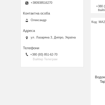
+380938516270
+380 (
Вайб
Олександр
MA2
ул. Лазаряна 3, Дніпро, Україна
+380 (93) 851-62-70
Вайбер Телеграм
Водон
Tap