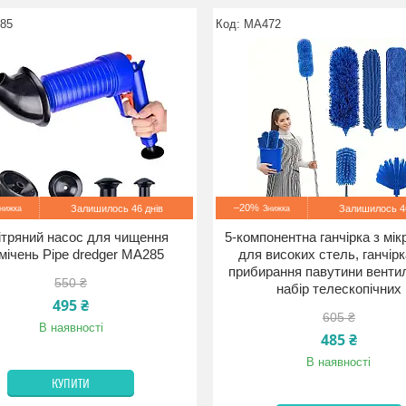
85
MA472
–20%
Залишилось 46 днів
Залишилось 46
ітряний насос для чищення
5-компонентна ганчірка з мі
мічень Pipe dredger MA285
для високих стель, ганчір
прибирання павутини венти
550 ₴
набір телескопічних
495 ₴
605 ₴
В наявності
485 ₴
В наявності
КУПИТИ