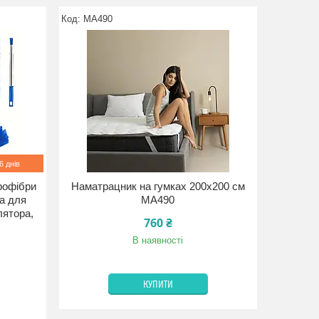
MA490
 днів
крофібри
Наматрацник на гумках 200x200 см
ка для
MA490
лятора,
760 ₴
В наявності
КУПИТИ