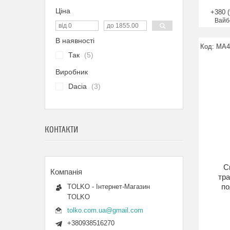
Ціна
+380 (
Вайб
В наявності
MA4
Так
5
Виробник
Dacia
3
КОНТАКТИ
С
тра
по
TOLKO - Інтернет-Магазин
TOLKO
tolko.com.ua@gmail.com
+380938516270