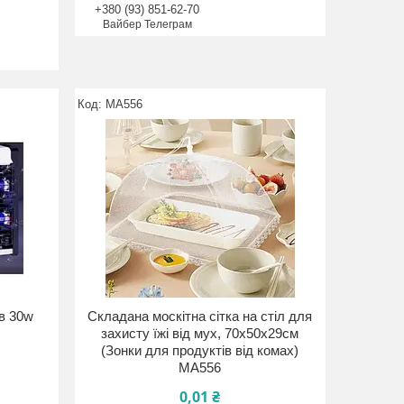
+380 (93) 851-62-70
Вайбер Телеграм
MA556
ів 30w
Складана москітна сітка на стіл для
захисту їжі від мух, 70x50х29см
(Зонки для продуктів від комах)
MA556
0,01 ₴