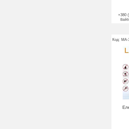
+380 (
Вайб
MA-
Еле