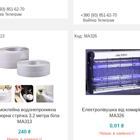
93) 851-62-70
ер Телеграм
+380 (93) 851-62-70
Вайбер Телеграм
13
MA326
моклейна водонепроникна
Електролівушка від комар
юрна стрічка 3.2 метра біла
MA326
MA313
0,01 ₴
240 ₴
Немає в наявності
Немає в наявності