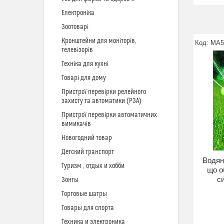
Електроніка
Зоотоварі
Кронштейни для моніторів,
MA5
телевізорів
Техніка для кухні
Товарі для дому
Пристрої перевірки релейного
захисту та автоматики (РЗА)
Пристрої перевірки автоматичних
вимикачів
Новогодний товар
Детский транспорт
Водян
Туризм , отдых и хобби
що о
с
Зонты
Торговые шатры
Товары для спорта
Техника и электроника