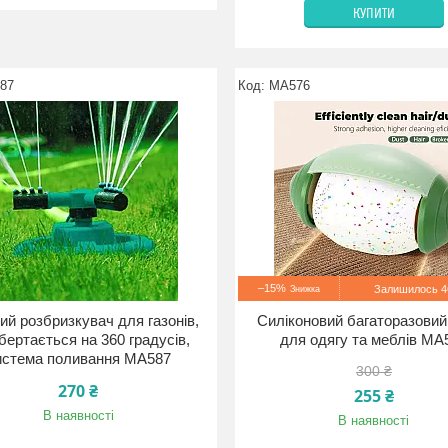
КУПИТИ
87
MA576
–15%
Залишилось 46
ий розбризкувач для газонів,
Силіконовий багаторазовий
бертається на 360 градусів,
для одягу та меблів MA
истема поливання MA587
300 ₴
270 ₴
255 ₴
В наявності
В наявності