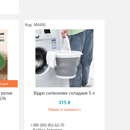
MA691
 днів
 ролик
Відро силіконове складане 5 л
576
315 ₴
Немає в наявності
+380 (93) 851-62-70