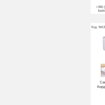
+380 (
Вайб
MA3
Са
борд