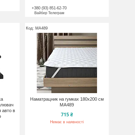
+380 (93) 851-62-70
Вайбер Телеграм
MA489
ка
Наматрацник на гумках 180x200 см
илювач
MA489
я авто в
715 ₴
р
Немає в наявності