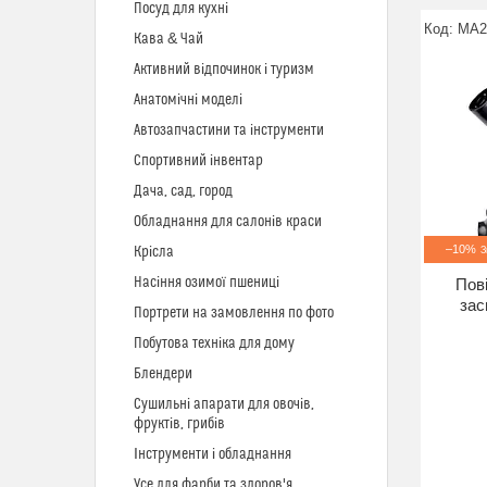
Посуд для кухні
MA2
Кава & Чай
Активний відпочинок і туризм
Анатомічні моделі
Автозапчастини та інструменти
Спортивний інвентар
Дача, сад, город
Обладнання для салонів краси
–10%
Крісла
Насіння озимої пшениці
Пов
зас
Портрети на замовлення по фото
Побутова техніка для дому
Блендери
Сушильні апарати для овочів,
фруктів, грибів
Інструменти і обладнання
Усе для фарби та здоров'я