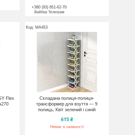
+380 (93) 851-62-70
Вайбер Телеграм
MA453
SY Flex
Складана полиця-полиця-
A270
трансформер для взуття — 9
полиць, Квіт зелений і синій
615 ₴
Немає в наявності