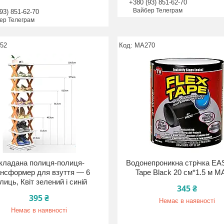
+380 (93) 851-62-70
Вайбер Телеграм
93) 851-62-70
ер Телеграм
52
MA270
кладана полиця-полиця-
Водонепроникна стрічка EA
нсформер для взуття — 6
Tape Black 20 см*1.5 м M
лиць, Квіт зелений і синій
345 ₴
395 ₴
Немає в наявності
Немає в наявності