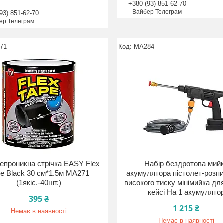
+380 (93) 851-62-70
Вайбер Телеграм
93) 851-62-70
ер Телеграм
71
MA284
епроникна стрічка EASY Flex
Набір бездротова мий
e Black 30 см*1.5м MA271
акумулятора пістолет-розп
(1якіс.-40шт.)
високого тиску мінімийка дл
кейсі На 1 акумулято
395 ₴
1 215 ₴
Немає в наявності
Немає в наявності