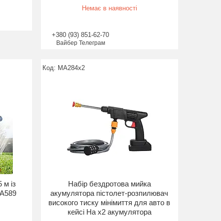
Немає в наявності
+380 (93) 851-62-70
Вайбер Телеграм
MA284x2
 м із
Набір бездротова мийка
MA589
акумулятора пістолет-розпилювач
високого тиску мінімиття для авто в
кейсі На х2 акумулятора