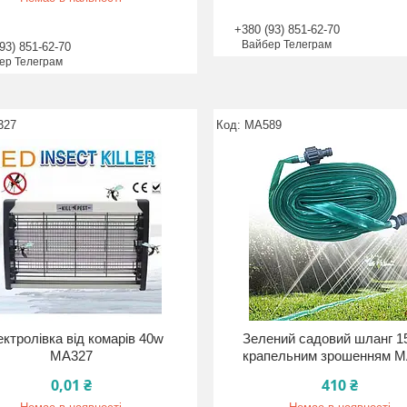
+380 (93) 851-62-70
Вайбер Телеграм
93) 851-62-70
ер Телеграм
327
MA589
ктролівка від комарів 40w
Зелений садовий шланг 15
MA327
крапельним зрошенням 
0,01 ₴
410 ₴