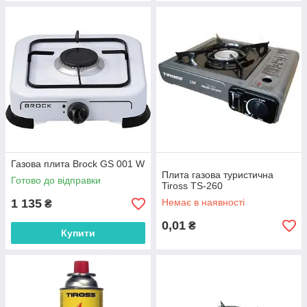
Газова плита Brock GS 001 W
Плита газова туристична
Готово до відправки
Tiross TS-260
1 135
Немає в наявності
₴
0,01
₴
Купити