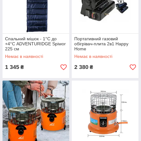
Спальний мішок - 1°С до
Портативний газовий
+4°С ADVENTURIDGE Spiwor
обігрівач-плита 2в1 Happy
225 см
Hоme
Немає в наявності
Немає в наявності
1 345
2 380
₴
₴