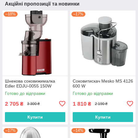
Акційні пропозиції та новинки
–18%
–17%
Шнекова соковижималка
Соковитискач Mesko MS 4126
Edler EDJU-0055 150W
600 W
Готово до відправки
Готово до відправки
2 705
1 810
₴
₴
3 300 ₴
2 190 ₴
Купити
Купити
–17%
–14%