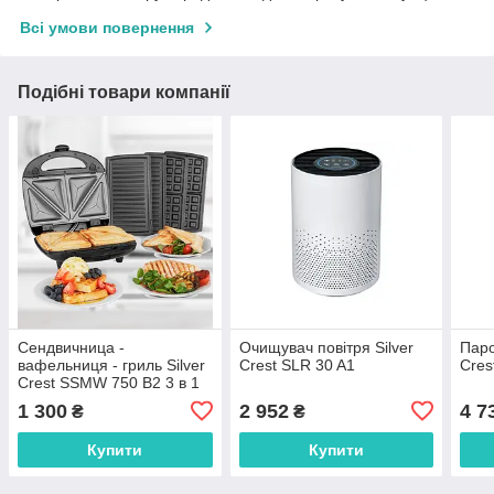
Всі умови повернення
Подібні товари компанії
Сендвичница -
Очищувач повітря Silver
Паро
вафельниця - гриль Silver
Crest SLR 30 A1
Cres
Crest SSMW 750 B2 3 в 1
1 300
2 952
4 7
₴
₴
Купити
Купити