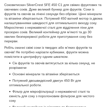
Соковитискач SilverCrest SFE 450 C1 для свіжих фруктових та
овочевих соків. Дуже великий бункер для фруктів. Соки із
фруктів та овочів за лічені секунди без обрізки. Цінні мінерали
та вітаміни зберігаються. Потужний 450 ватний мотор із двома
налаштуваннями швидкості для оптимального виходу соку.
Мікросітечко з нержавіючої сталі для відділення піни для
прозорих соків. Великий контейнер для м'якоті та до 30
хвилин безперервної роботи для приготування соку без
перерви.
Робіть смачні свіжі соки із твердих або м'яких фруктів та
овочів! Не потрібно нарізати кубиками, фрукти можна
помістити в центрифугу одним шматком.
Сік фруктів та овочів витягується за кілька секунд, не
розрізаючи
Основні мінерали та вітаміни зберігаються
Потужний двошвидкісний двигун 450 Вт для
оптимальної роботи.
Фільтр для мікрофільтрації з нержавіючої сталі та
ємність для соку з поролоновим фільтром для чистого
соку