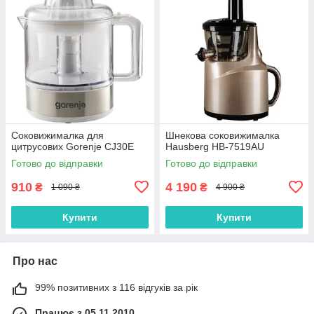
Соковижималка для
Шнекова соковижималка
цитрусових Gorenje CJ30E
Hausberg HB-7519AU
Готово до відправки
Готово до відправки
910
4 190
₴
₴
1 090 ₴
4 900 ₴
Купити
Купити
Про нас
99% позитивних з 116 відгуків за рік
Працює з 05.11.2010