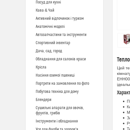
Посуд для кухні
Кава & Чай
Активний відпочинок і туризм
Анатомічні моделі
Автозапчастини та інструменти
Спортивний інвентар
Дача, сад, город
Тепло
Обладнання для салонів краси
Крісла
Цей те
кімнат
Насіння озимої пшениці
EHH005
Портрети на замовлення по фото
ідеаль
Побутова техніка для дому
Харак
Блендери
П
К
Сушильні апарати для овочів,
М
фруктів, грибів
З
Інструменти і обладнання
Р
Т
Усе для фарби та здоров'я