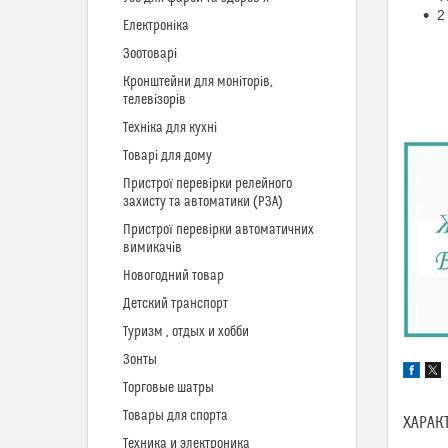
2
Електроніка
Зоотоварі
Кронштейни для моніторів,
телевізорів
Техніка для кухні
Товарі для дому
Пристрої перевірки релейного
захисту та автоматики (РЗА)
Пристрої перевірки автоматичних
вимикачів
Новогодний товар
Детский транспорт
Туризм , отдых и хобби
Зонты
Торговые шатры
Товары для спорта
ХАРАК
Техника и электроника