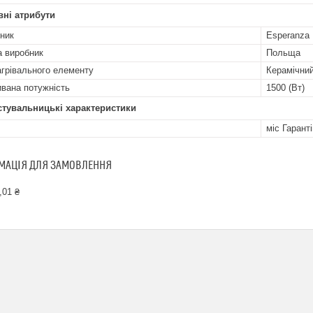
ні атрибути
ник
Esperanza
а виробник
Польща
агрівального елементу
Керамічни
вана потужність
1500 (Вт)
стувальницькі характеристики
міс Гарант
МАЦІЯ ДЛЯ ЗАМОВЛЕННЯ
,01 ₴