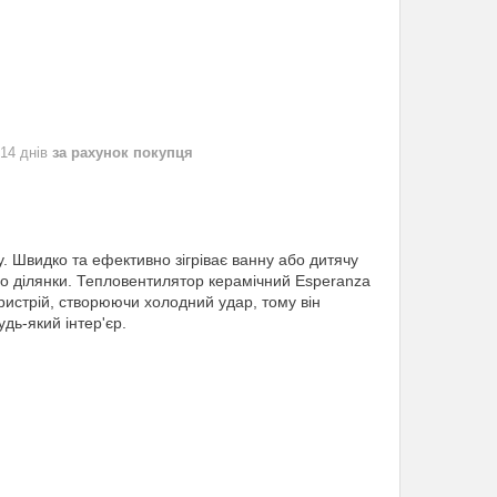
 14 днів
за рахунок покупця
у.
Швидко та ефективно зігріває ванну або дитячу
бо ділянки.
Тепловентилятор керамічний Esperanza
стрій, створюючи холодний удар, тому він
удь-який інтер'єр.