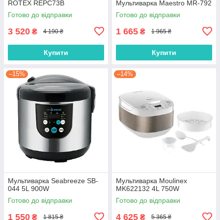
ROTEX REPC73B
Мультиварка Maestro MR-792
Готово до відправки
Готово до відправки
3 520
1 665
₴
₴
4 190 ₴
1 965 ₴
Купити
Купити
–15%
–14%
Мультиварка Seabreeze SB-
Мультиварка Moulinex
044 5L 900W
MK622132 4L 750W
Готово до відправки
Готово до відправки
1 550
4 625
₴
₴
1 815 ₴
5 365 ₴