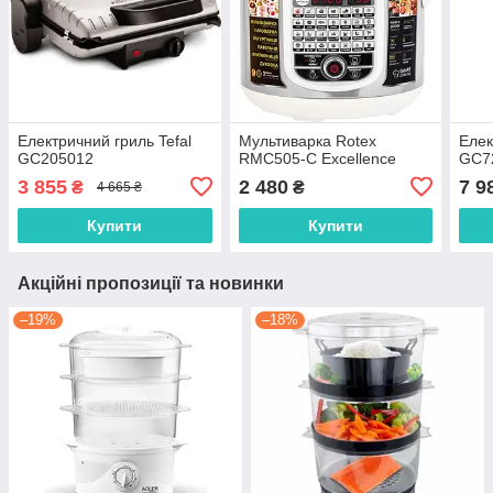
Електричний гриль Tefal
Мультиварка Rotex
Елек
GC205012
RMC505-C Excellence
GC7
3 855
2 480
7 9
₴
₴
4 665 ₴
Купити
Купити
Акційні пропозиції та новинки
–19%
–18%