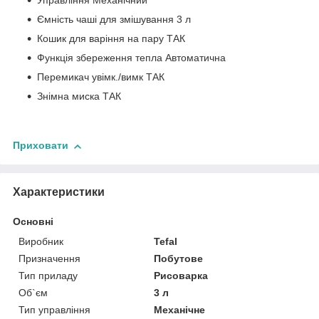
Управління Механічний
Ємність чаші для змішування 3 л
Кошик для варіння на пару ТАК
Функція збереження тепла Автоматична
Перемикач увімк./вимк ТАК
Знімна миска ТАК
Приховати
Характеристики
Основні
Виробник
Tefal
Призначення
Побутове
Тип приладу
Рисоварка
Об`єм
3 л
Тип управління
Механічне