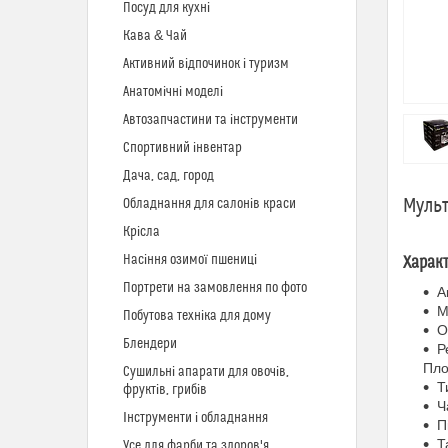
Посуд для кухні
Кава & Чай
Активний відпочинок і туризм
Анатомічні моделі
Автозапчастини та інструменти
Спортивний інвентар
Дача, сад, город
Мульт
Обладнання для салонів краси
Крісла
Насіння озимої пшениці
Харак
Портрети на замовлення по фото
А
М
Побутова техніка для дому
О
Блендери
Р
Пло
Сушильні апарати для овочів,
Т
фруктів, грибів
Ч
Інструменти і обладнання
П
Т
Усе для фарби та здоров'я