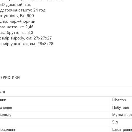
ED-дисплей: так
ідстрочка старту: 24 год.
отужність, Вт: 900
олір: нерж+чорний
ага нетто, кг: 2,46
ага брутто, кг: 3,3
озмір виробу, см: 27х27х27
озмір упаковки, см: 28х8х28
ТЕРИСТИКИ
вні
ник
Liberton
ачення
Побутове
риладу
Мультивар
5 л
правління
Електронн