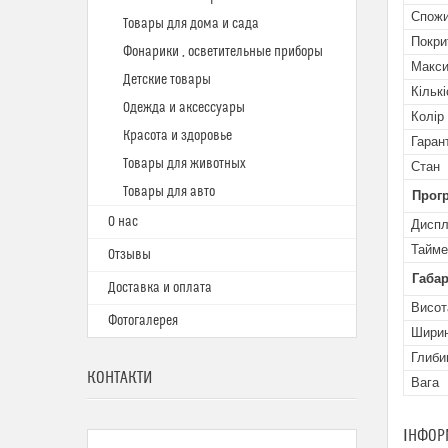
Спожи
Товары для дома и сада
Покри
Фонарики , осветительные приборы
Макси
Детские товары
Кільк
Одежда и аксессуары
Колір
Красота и здоровье
Гаран
Товары для животных
Стан
Товары для авто
Прогр
О нас
Дисп
Тайме
Отзывы
Габар
Доставка и оплата
Висот
Фотогалерея
Шири
Глиби
КОНТАКТИ
Вага
ІНФОР