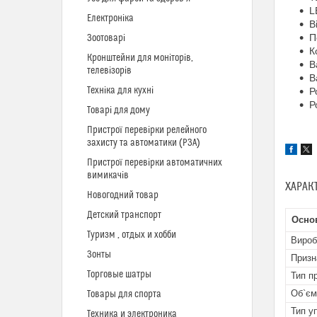
L
Електроніка
В
П
Зоотоварі
К
Кронштейни для моніторів,
В
телевізорів
В
Техніка для кухні
Р
Р
Товарі для дому
Пристрої перевірки релейного
захисту та автоматики (РЗА)
Пристрої перевірки автоматичних
вимикачів
ХАРАК
Новогодний товар
Детский транспорт
Осно
Туризм , отдых и хобби
Вироб
Зонты
Призн
Торговые шатры
Тип п
Об`єм
Товары для спорта
Тип у
Техника и электроника