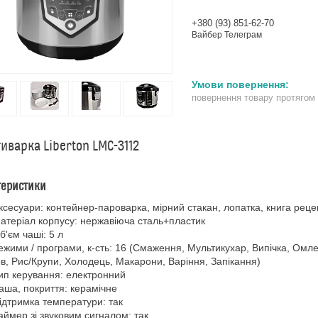
+380 (93) 851-62-70
Вайбер Телеграм
повернення товару протягом
иварка Liberton LMC-3112
теристики
ксесуари: контейнер-пароварка, мірний стакан, лопатка, книга реце
атеріал корпусу: нержавіюча сталь+пластик
б'єм чаші: 5 л
ежими / програми, к-сть: 16 (Смаження, Мультикухар, Випічка, Омле
в, Рис/Крупи, Холодець, Макарони, Варіння, Запікання)
ип керування: електронний
аша, покриття: керамічне
ідтримка температури: так
аймер зі звуковим сигналом: так