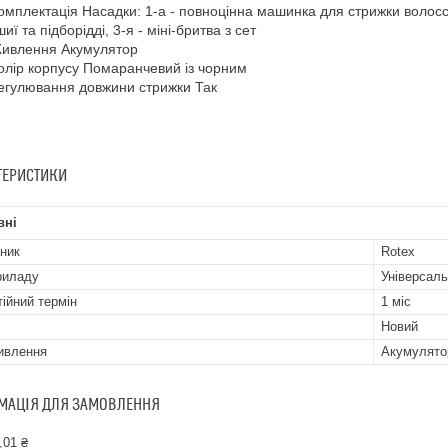
омплектація Насадки: 1-а - повноцінна машинка для стрижки волосс
иї та підборідді, 3-я - міні-бритва з сет
ивлення Акумулятор
олір корпусу Помаранчевий із чорним
егулювання довжини стрижки Так
ТЕРИСТИКИ
вні
ник
Rotex
риладу
Універсал
тійний термін
1 міс
Новий
ивлення
Акумулято
МАЦІЯ ДЛЯ ЗАМОВЛЕННЯ
,01 ₴