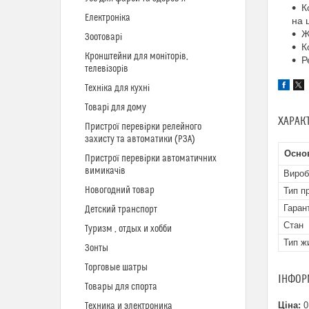
К
Електроніка
на ш
Ж
Зоотоварі
К
Кронштейни для моніторів,
Р
телевізорів
Техніка для кухні
Товарі для дому
ХАРАК
Пристрої перевірки релейного
захисту та автоматики (РЗА)
Осно
Пристрої перевірки автоматичних
вимикачів
Вироб
Новогодний товар
Тип п
Гаран
Детский транспорт
Стан
Туризм , отдых и хобби
Тип ж
Зонты
Торговые шатры
ІНФОР
Товары для спорта
Ціна:
0
Техника и электроника