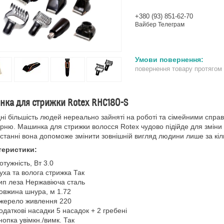
+380 (93) 851-62-70
Вайбер Телеграм
повернення товару протягом
ка для стрижки Rotex RHC180-S
ні більшість людей нереально зайняті на роботі та сімейними справ
рню. Машинка для стрижки волосся Rotex чудово підійде для зміни з
станні вона допоможе змінити зовнішній вигляд людини лише за кіл
теристики:
отужність, Вт 3.0
уха та волога стрижка Так
ип леза Нержавіюча сталь
овжина шнура, м 1.72
жерело живлення 220
одаткові насадки 5 насадок + 2 гребені
нопка увімкн./вимк. Так