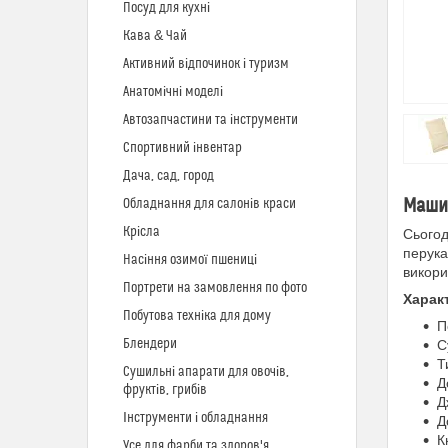
Посуд для кухні
Кава & Чай
Активний відпочинок і туризм
Анатомічні моделі
Автозапчастини та інструменти
Спортивний інвентар
Дача, сад, город
Машин
Обладнання для салонів краси
Крісла
Сьогод
перука
Насіння озимої пшениці
викори
Портрети на замовлення по фото
Харак
Побутова техніка для дому
П
Блендери
С
Т
Сушильні апарати для овочів,
Д
фруктів, грибів
Д
Інструменти і обладнання
Д
К
Усе для фарби та здоров'я