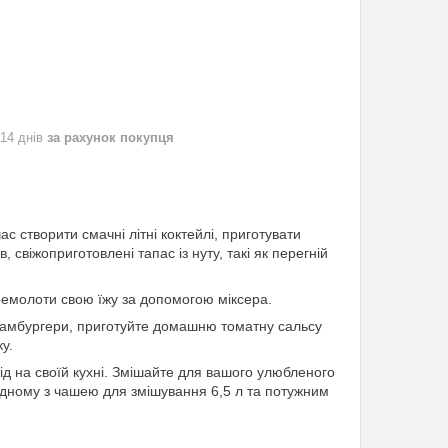
 14 днів
за рахунок покупця
ас створити смачні літні коктейлі, приготувати
, свіжоприготовлені тапас із нуту, такі як перегній
еремолоти свою їжу за допомогою міксера.
 гамбургери, приготуйте домашню томатну сальсу
у.
д на своїй кухні. Змішайте для вашого улюбленого
 одному з чашею для змішування 6,5 л та потужним