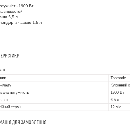
отужність 1900 Вт
 швидкостей
аша 6,5 л
лендер із чашею 1,5 л
ТЕРИСТИКИ
вні
ник
Topmatic
риладу
Кухонний 
вана потужність
1900 Вт
 чаші
6.5 л
тійний термін
12 міс
МАЦІЯ ДЛЯ ЗАМОВЛЕННЯ