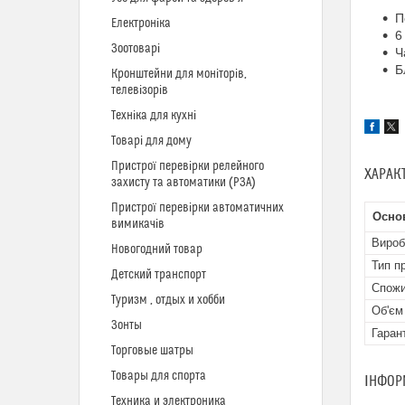
П
Електроніка
6
Зоотоварі
Ч
Б
Кронштейни для моніторів,
телевізорів
Техніка для кухні
Товарі для дому
Пристрої перевірки релейного
ХАРАК
захисту та автоматики (РЗА)
Пристрої перевірки автоматичних
Осно
вимикачів
Вироб
Новогодний товар
Тип п
Детский транспорт
Спожи
Туризм , отдых и хобби
Об'єм
Зонты
Гаран
Торговые шатры
Товары для спорта
ІНФОР
Техника и электроника