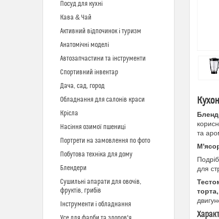
Посуд для кухні
Кава & Чай
Активний відпочинок і туризм
Анатомічні моделі
Автозапчастини та інструменти
Спортивний інвентар
Дача, сад, город
Кухон
Обладнання для салонів краси
Крісла
Бленд
корисн
Насіння озимої пшениці
та аро
Портрети на замовлення по фото
М'ясо
Побутова техніка для дому
Подріб
Блендери
для ст
Сушильні апарати для овочів,
Тесто
фруктів, грибів
торта,
двигун
Інструменти і обладнання
Харак
Усе для фарби та здоров'я