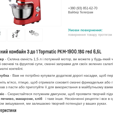
+380 (93) 851-62-70
Вайбер Телеграм
повернення товару протягом
ний комбайн 3 до 1 Topmatic PKM-1900.1BG red 6,5L
ер
- Скляна ємність 1,5 л і потужний мотор, ви можете у будь-який ч
і овочеві та фруктові супи, смачні заправки для своїх зелених салатів
матні коктейлі.
рубка
- Вам не потрібно купувати додаткові дорогі насадки, щоб п
ніть м'ясо, птицю, щоб отримати соковиті смачні фрикадельки або
рав з пасти або приготуйте її для використання в майбутньому взимк
міс
- Скористайтеся потужним двигуном, щоб проявити творчий підхі
 печиво, макарони, хліб
і таке інше. Нескінченні рецепти і все в
ом змішування, ми залишаємо творчий потенціал у ваших руках.
теристики