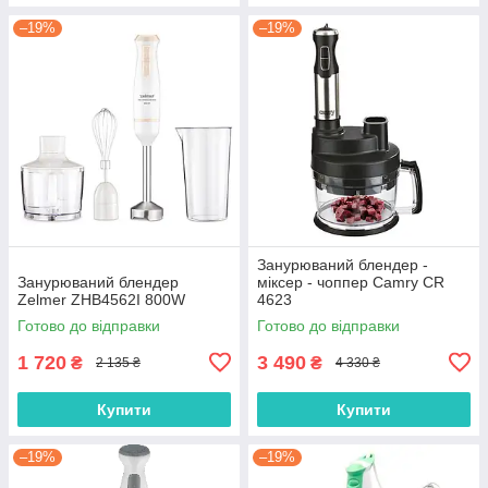
–19%
–19%
Занурюваний блендер -
Занурюваний блендер
міксер - чоппер Camry CR
Zelmer ZHB4562I 800W
4623
Готово до відправки
Готово до відправки
1 720
3 490
₴
₴
2 135 ₴
4 330 ₴
Купити
Купити
–19%
–19%