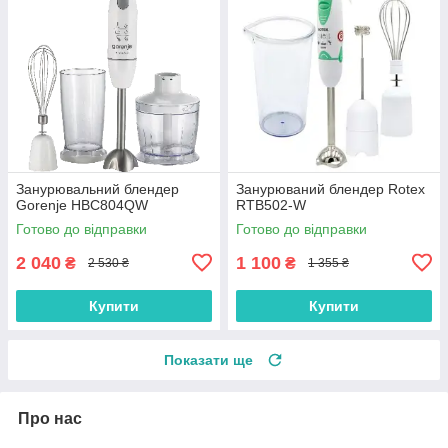
Занурювальний блендер
Занурюваний блендер Rotex
Gorenje HBC804QW
RTB502-W
Готово до відправки
Готово до відправки
2 040
1 100
₴
₴
2 530 ₴
1 355 ₴
Купити
Купити
Показати ще
Про нас