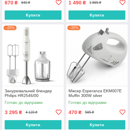
670
1 490
₴
₴
840 ₴
1 865 ₴
Купити
Купити
–20%
–20%
Занурювальний блендер
Міксер Esperanza EKM007E
Philips HR2546/00
Muffin 300W silver
Готово до відправки
Готово до відправки
3 295
470
₴
₴
4 120 ₴
585 ₴
Купити
Купити