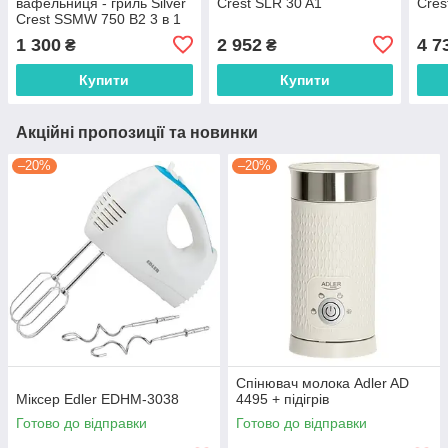
вафельниця - гриль Silver
Crest SLR 30 A1
Cres
Crest SSMW 750 B2 3 в 1
1 300
2 952
4 7
₴
₴
Купити
Купити
Акційні пропозиції та новинки
–20%
–20%
Спінювач молока Adler AD
Міксер Edler EDHM-3038
4495 + підігрів
Готово до відправки
Готово до відправки