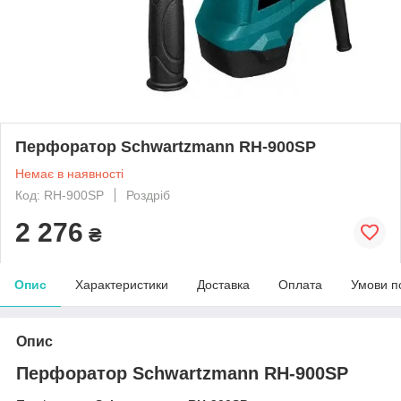
Перфоратор Schwartzmann RH-900SP
Немає в наявності
Код: RH-900SP
Роздріб
2 276
₴
Опис
Характеристики
Доставка
Оплата
Умови п
Опис
Перфоратор Schwartzmann RH-900SP