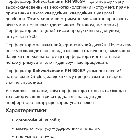
Перфоратор
Schwartzmann RH-900SP
- це в першу чергу
высококачесвенный і високотехнологічний інструмент, пряме
призначення якого свердління, свердління з ударом і
довбання. Таким чином ви отримуєте можливість працювати
різними матеріалами (деревиною, бетоном, металами).
Перфоратор оснащений високопродуктивним двигуном,
потужністю 900.
Перфоратор має відмінний, ергономічний дизайн. Перемикач
режимів знаходиться поряд з кнопкою включення, вимикання.
Завдяки прогумованої ручці перфоратора його не тільки
легше утримувати, але і куди зручніше працювати.
Перфоратор
Schwartzmann
RH
-900
SP
укомплектований
патроном SDS-plus, завдяки чому процес заміни насадок
значно спростився
У комплект поставки, крім перфоратора входить валіза для
транспортування, три свердла і дві насадки для
перфоратора, інструкція користувача, ключ.
Характеристики:
ергономічний дизайн;
матеріал корпусу – ударостійкий пластик;
прогумована ручка;