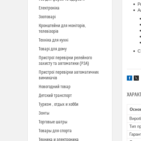
Р
Електроніка
А
Зоотоварі
Кронштейни для моніторів,
телевізорів
Техніка для кухні
Товарі для дому
С
Пристрої перевірки релейного
захисту та автоматики (РЗА)
Пристрої перевірки автоматичних
вимикачів
Новогодний товар
ХАРАК
Детский транспорт
Туризм , отдых и хобби
Осно
Зонты
Вироб
Торговые шатры
Тип п
Товары для спорта
Гаран
Техника и электроника