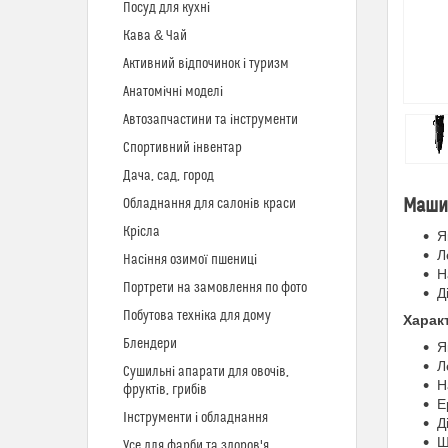
Посуд для кухні
Кава & Чай
Активний відпочинок і туризм
Анатомічні моделі
Автозапчастини та інструменти
Спортивний інвентар
Дача, сад, город
Машин
Обладнання для салонів краси
Крісла
Я
Л
Насіння озимої пшениці
Н
Портрети на замовлення по фото
Д
Побутова техніка для дому
Харак
Блендери
Я
Л
Сушильні апарати для овочів,
Н
фруктів, грибів
Е
Інструменти і обладнання
Д
Ш
Усе для фарби та здоров'я