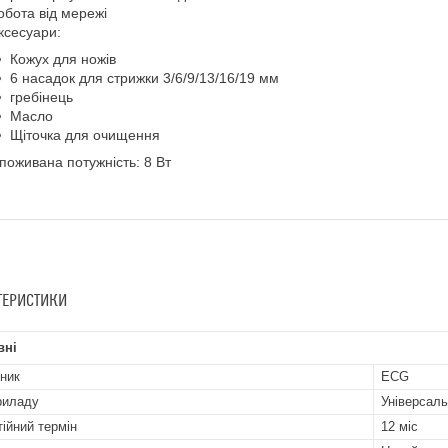
обота від мережі
ксесуари:
Кожух для ножів
6 насадок для стрижки 3/6/9/13/16/19 мм
гребінець
Масло
Щіточка для очищення
поживана потужність: 8 Вт
ТЕРИСТИКИ
вні
ник
ECG
риладу
Універсал
тійний термін
12 міс