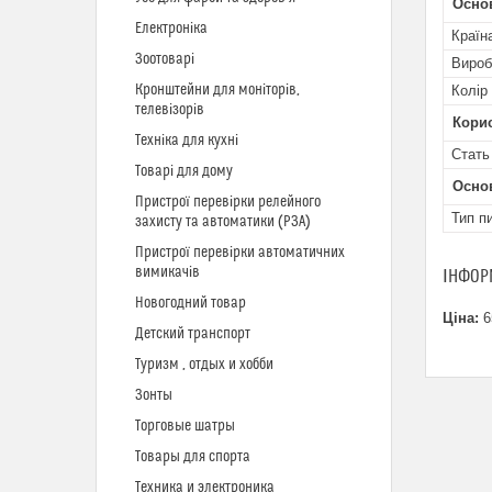
Осно
Електроніка
Країн
Зоотоварі
Вироб
Кронштейни для моніторів,
Колір
телевізорів
Кори
Техніка для кухні
Стать
Товарі для дому
Основ
Пристрої перевірки релейного
Тип п
захисту та автоматики (РЗА)
Пристрої перевірки автоматичних
вимикачів
ІНФОР
Новогодний товар
Ціна:
6
Детский транспорт
Туризм , отдых и хобби
Зонты
Торговые шатры
Товары для спорта
Техника и электроника