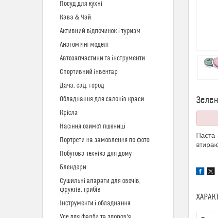
Посуд для кухні
Кава & Чай
Активний відпочинок і туризм
Анатомічні моделі
Автозапчастини та інструменти
Спортивний інвентар
Дача, сад, город
Зелен
Обладнання для салонів краси
Крісла
Насіння озимої пшениці
Паста 
Портрети на замовлення по фото
втираю
Побутова техніка для дому
Блендери
Сушильні апарати для овочів,
фруктів, грибів
ХАРАК
Інструменти і обладнання
Усе для фарби та здоров'я