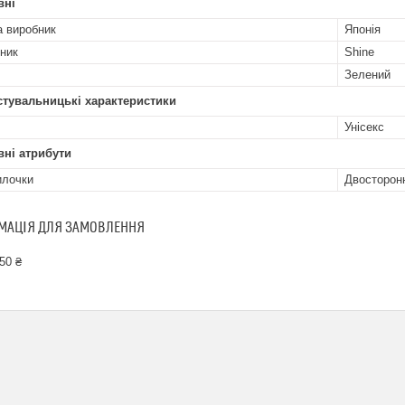
вні
а виробник
Японія
ник
Shine
Зелений
стувальницькі характеристики
Унісекс
ні атрибути
илочки
Двосторон
МАЦІЯ ДЛЯ ЗАМОВЛЕННЯ
50 ₴