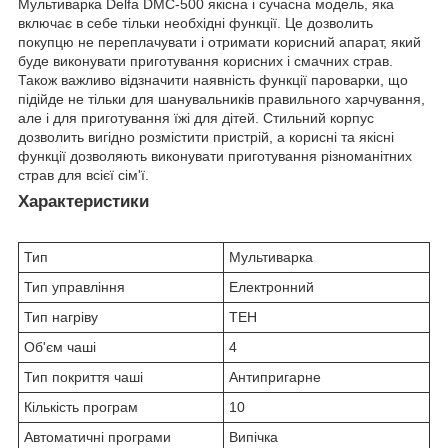
Мультиварка Delfa DMC-500 якісна і сучасна модель, яка
включає в себе тільки необхідні функції. Це дозволить
покупцю не переплачувати і отримати корисний апарат, який
буде виконувати приготування корисних і смачних страв.
Також важливо відзначити наявність функції пароварки, що
підійде не тільки для шанувальників правильного харчування,
але і для приготування їжі для дітей. Стильний корпус
дозволить вигідно розмістити пристрій, а корисні та якісні
функції дозволяють виконувати приготування різноманітних
страв для всієї сім'ї.
Характеристики
Тип
Мультиварка
Тип управління
Електронний
Тип нагріву
ТЕН
Об'єм чаші
4
Тип покриття чаші
Антипригарне
Кількість програм
10
Автоматичні програми
Випічка