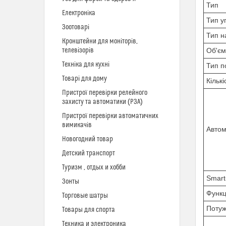
Тип
Електроніка
Тип у
Зоотоварі
Тип н
Кронштейни для моніторів,
телевізорів
Об'єм
Техніка для кухні
Тип п
Товарі для дому
Кільк
Пристрої перевірки релейного
захисту та автоматики (РЗА)
Пристрої перевірки автоматичних
вимикачів
Автом
Новогодний товар
Детский транспорт
Туризм , отдых и хобби
Smart
Зонты
Функц
Торговые шатры
Потуж
Товары для спорта
Техника и электроника