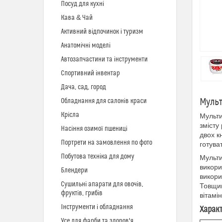
Посуд для кухні
Кава & Чай
Активний відпочинок і туризм
Анатомічні моделі
Автозапчастини та інструменти
Спортивний інвентар
Дача, сад, город
Мульт
Обладнання для салонів краси
Крісла
Мульти
змісту
Насіння озимої пшениці
двох к
Портрети на замовлення по фото
готува
Побутова техніка для дому
Мульти
викори
Блендери
викори
Сушильні апарати для овочів,
Товщин
фруктів, грибів
вітамі
Інструменти і обладнання
Харак
Усе для фарби та здоров'я