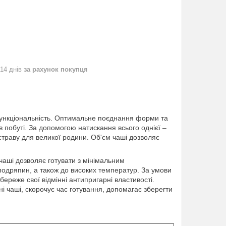
 14 днів
за рахунок покупця
ункціональність. Оптимальне поєднання форми та
побуті. За допомогою натискання всього однієї –
 страву для великої родини. Об'єм чаші дозволяє
чаші дозволяє готувати з мінімальним
 подряпин, а також до високих температур. За умови
ереже свої відмінні антипригарні властивості.
і чаші, скорочує час готування, допомагає зберегти