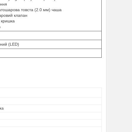
ання
атошарова товста (2.0 мм) чаша
аровий клапан
 кришка
а
дний (LED)
ка