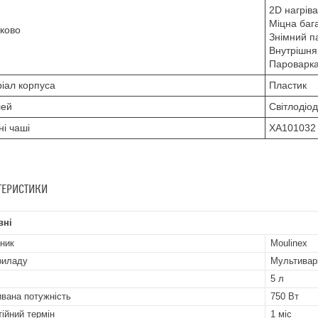
2D нагрів
Міцна баг
ково
Знімний п
Внутрішня
Пароварк
іал корпуса
Пластик
лей
Світлодіо
ні чаші
XA101032
ТЕРИСТИКИ
вні
ник
Moulinex
риладу
Мультивар
5 л
вана потужність
750 Вт
тійний термін
1 міс