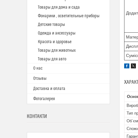
Товары для дома и сада
Додат
Фонарики , осветительные приборы
Детские товары
Одежда и аксессуары
Матер
Красота и здоровье
Дисп
Товары для животных
Суміс
Товары для авто
О нас
Отзывы
ХАРАК
Доставка и оплата
Осно
Фотогалерея
Вироб
Тип п
КОНТАКТИ
Об`єм
Спожи
Гаран