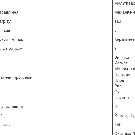
Мультивар
правління
Механічн
агріву
ТЕН
 чаші
5
окриття чаші
Керамічне
ість програм
9
Випічка
Йогурт
Молочна 
На пару
атичні програми
Плов
Рис
Суп
Гасіння
-управління
Ні
ії
Йогурт, Пі
ність
750
Система "