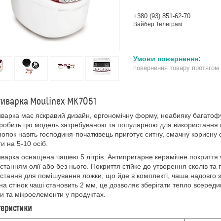
+380 (93) 851-62-70
Вайбер Телеграм
повернення товару протягом
иварка Moulinex MK7051
варка має яскравий дизайн, ергономічну форму, неабияку багатоф
 робить цю модель затребуваною та популярною для використання в 
нопок навіть господиня-початківець приготує ситну, смачну корисну
ти на 5-10 осіб.
варка оснащена чашею 5 літрів. Антипригарне керамічне покриття 
станням олії або без нього. Покриття стійке до утворення сколів та
стання для помішування ложки, що йде в комплекті, чаша надовго зб
а стінок чаші становить 2 мм, це дозволяє зберігати тепло всередин
ни та мікроелементи у продуктах.
теристики