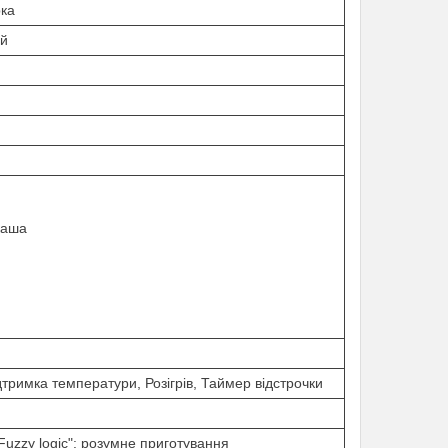
ка
ий
каша
дтримка температури, Розігрів, Таймер відстрочки
Fuzzy logic": розумне приготування