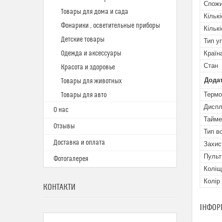
Спожи
Товары для дома и сада
Кількі
Фонарики , осветительные приборы
Кільк
Детские товары
Тип у
Одежда и аксессуары
Країн
Стан
Красота и здоровье
Додат
Товары для животных
Термо
Товары для авто
Дисп
О нас
Тайме
Отзывы
Тип в
Доставка и оплата
Захис
Пульт
Фотогалерея
Коліщ
Колір
КОНТАКТИ
ІНФОР