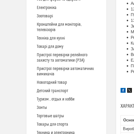
А
Електроніка
1
П
Зоотоварі
1
Кронштейни для моніторів,
З
телевізорів
М
Р
Техніка для кухні
К
Товарі для дому
З
В
Пристрої перевірки релейного
Е
захисту та автоматики (РЗА)
П
Пристрої перевірки автоматичних
Р
вимикачів
Новогодний товар
Детский транспорт
Туризм , отдых и хобби
ХАРАК
Зонты
Торговые шатры
Осно
Товары для спорта
Вироб
Техника и электроника