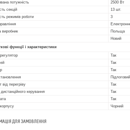
вана потужність
2500 Вт
сть секцій
13 шт.
ість режимів роботи
3
правління
Електронн
а виробник
Польща
Новий
кові функції і характеристики
регулятор
Так
лей
Так
р
Так
становлення
Підлогови
т від перегріву
Так
 дистанційного керування
Так
ата
Так
 корпусу
Чорний
МАЦІЯ ДЛЯ ЗАМОВЛЕННЯ