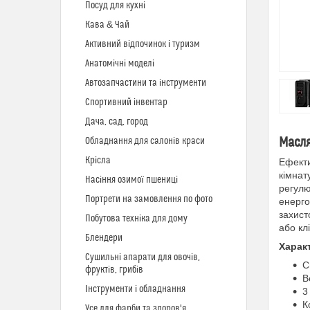
Посуд для кухні
Кава & Чай
Активний відпочинок і туризм
Анатомічні моделі
Автозапчастини та інструменти
Спортивний інвентар
Дача, сад, город
Масля
Обладнання для салонів краси
Крісла
Ефекти
кімнат
Насіння озимої пшениці
регулю
Портрети на замовлення по фото
енерго
захист
Побутова техніка для дому
або кл
Блендери
Харак
Сушильні апарати для овочів,
С
фруктів, грибів
В
Інструменти і обладнання
3
К
Усе для фарби та здоров'я