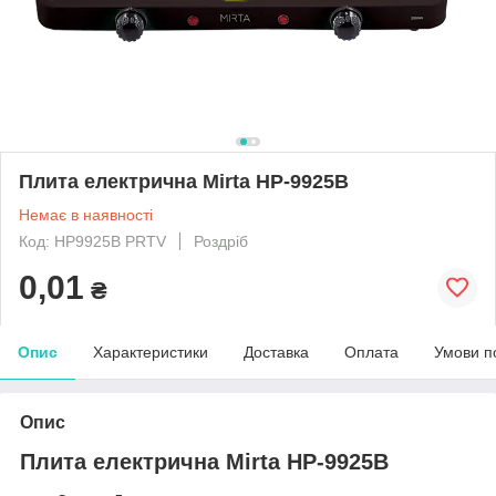
Плита електрична Mirta HP-9925B
Немає в наявності
Код: HP9925B PRTV
Роздріб
0,01
₴
Опис
Характеристики
Доставка
Оплата
Умови п
Опис
Плита електрична Mirta HP-9925B