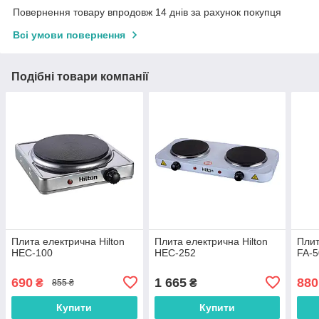
Повернення товару впродовж 14 днів за рахунок покупця
Всі умови повернення
Подібні товари компанії
Плита електрична Hilton
Плита електрична Hilton
Плит
HEC-100
HEC-252
FA-5
690
1 665
880
₴
₴
855 ₴
Купити
Купити