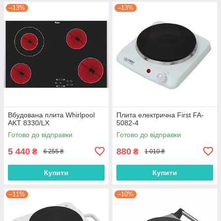
–13%
–13%
Вбудована плита Whirlpool
Плита електрична First FA-
AKT 8330/LX
5082-4
Готово до відправки
Готово до відправки
5 440
880
₴
₴
6 255 ₴
1 010 ₴
Купити
Купити
–11%
–10%