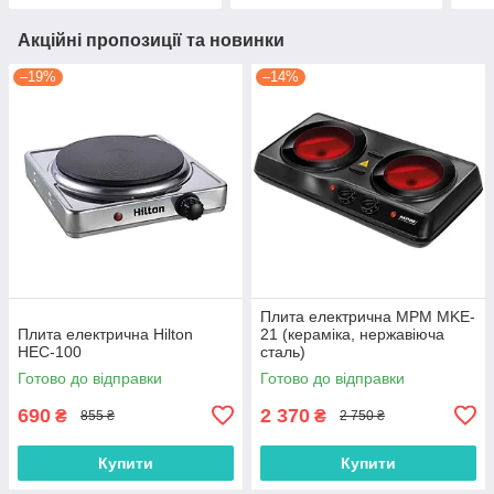
Акційні пропозиції та новинки
–19%
–14%
Плита електрична MPM MKE-
Плита електрична Hilton
21 (кераміка, нержавіюча
HEC-100
сталь)
Готово до відправки
Готово до відправки
690
2 370
₴
₴
855 ₴
2 750 ₴
Купити
Купити