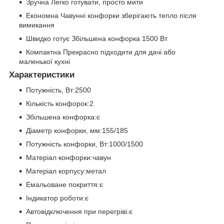
Зручна Легко готувати, просто мити
Економна Чавунні конфорки зберігають тепло після
вимикання
Швидко готує Збільшена конфорка 1500 Вт
Компактна Прекрасно підходити для дачі або
маленької кухні
Характеристики
Потужність, Вт:2500
Кількість конфорок:2
Збільшена конфорка:є
Діаметр конфорки, мм:155/185
Потужність конфорки, Вт:1000/1500
Матеріал конфорки:чавун
Матеріал корпусу:метал
Емальоване покриття:є
Індикатор роботи:є
Автовідключення при перегріві:є