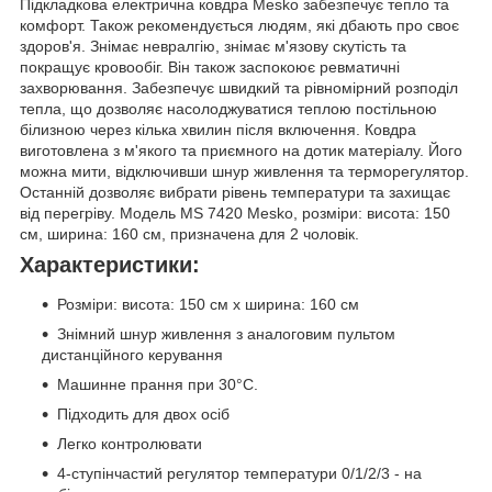
Підкладкова електрична ковдра Mesko забезпечує тепло та
комфорт. Також рекомендується людям, які дбають про своє
здоров'я. Знімає невралгію, знімає м'язову скутість та
покращує кровообіг. Він також заспокоює ревматичні
захворювання. Забезпечує швидкий та рівномірний розподіл
тепла, що дозволяє насолоджуватися теплою постільною
білизною через кілька хвилин після включення. Ковдра
виготовлена з м'якого та приємного на дотик матеріалу. Його
можна мити, відключивши шнур живлення та терморегулятор.
Останній дозволяє вибрати рівень температури та захищає
від перегріву. Модель MS 7420 Mesko, розміри: висота: 150
см, ширина: 160 см, призначена для 2 чоловік.
Характеристики:
Розміри: висота: 150 см x ширина: 160 см
Знімний шнур живлення з аналоговим пультом
дистанційного керування
Машинне прання при 30°C.
Підходить для двох осіб
Легко контролювати
4-ступінчастий регулятор температури 0/1/2/3 - на