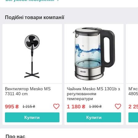
Подібні товари компанії
Вентилятор Mesko MS
Чайник Mesko MS 1301b з
М'яс
7311 40 cm
регулюванням
480
температури
995
1 180
2 2
₴
₴
1 215 ₴
1 390 ₴
Купити
Купити
Про нас