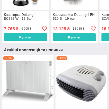
Кавоварка DeLonghi
Кавомашина DeLonghi EN
Каво
EC685.W - 15 Bar
510.B - 19 bar
ECAM
7 765
12 125
16 
₴
₴
9 005 ₴
14 185 ₴
Купити
Купити
Акційні пропозиції та новинки
–18%
–13%