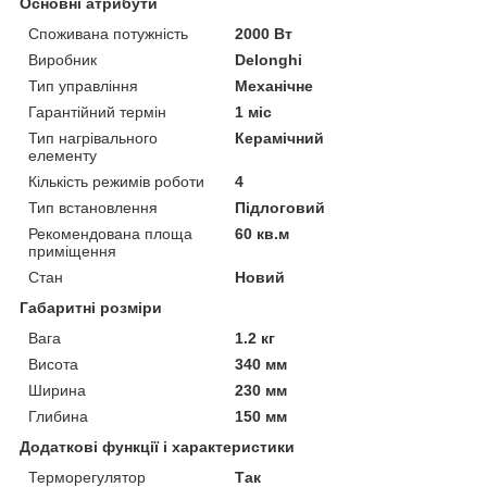
Основні атрибути
Споживана потужність
2000 Вт
Виробник
Delonghi
Тип управління
Механічне
Гарантійний термін
1 міс
Тип нагрівального
Керамічний
елементу
Кількість режимів роботи
4
Тип встановлення
Підлоговий
Рекомендована площа
60 кв.м
приміщення
Стан
Новий
Габаритні розміри
Вага
1.2 кг
Висота
340 мм
Ширина
230 мм
Глибина
150 мм
Додаткові функції і характеристики
Терморегулятор
Так