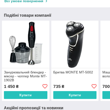
Всі умови повернення
Подібні товари компанії
Занурювальний блендер -
Бритва MONTE MT-5002
Маши
міксер - чоппер Monte MT-
вол
1902B
1 450
735
700
₴
₴
Купити
Купити
Акційні пропозиції та новинки