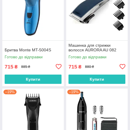
Машинка для стрижки
Бритва Monte MT-5004S
волосся AURORA AU 082
Готово до відправки
Готово до відправки
715
715
₴
₴
885 ₴
880 ₴
Купити
Купити
–19%
–19%