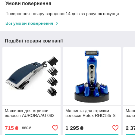
Умови повернення
Повернення товару впродовж 14 днів за рахунок покупця
Всі умови повернення
Подібні товари компанії
Машинка для стрижки
Машинка для стрижки
Маши
волосся AURORA AU 082
волосся Rotex RHC185-S
воло
715
1 295
2 3
₴
₴
880 ₴