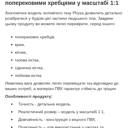
поперековими хребцями у масштабі 1:1
Анатомічна модель чоловічого тазу Physa дозволить детально
розібратися у будові цієї частини людського тіла. Завдяки
цьому продукту ви можете легко перевірити, серед іншого:
поперекових хребців,
криж,
кіпчик,
тазова кістка,
сіднична кістка,
лобкова кістка
Невелика вага дозволяє легко переміщати таз відповідно до
ваших потреб, а матеріал ПВХ гарантує стійкість до тріщин.
Особливості продукту:
Точність - детальна модель,
Реалістичний розмір – модель у масштабі 1:1,
Довговічність - конструкція з міцного ПВХ,
Практичність – для використання у школах та