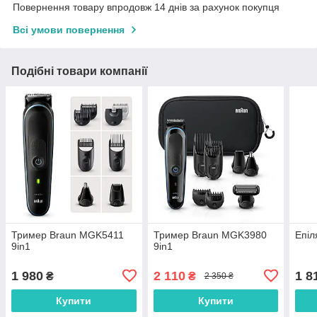
Повернення товару впродовж 14 днів за рахунок покупця
Всі умови повернення
Подібні товари компанії
Тример Braun MGK5411
Тример Braun MGK3980
Епіл
9in1
9in1
1 980
2 110
1 8
₴
₴
2 350 ₴
Купити
Купити