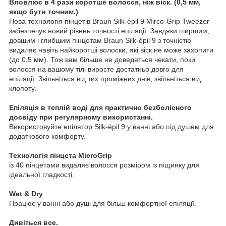
Вловлює в 4 рази коротше волосся, ніж віск. (0,5 мм,
якщо бути точним.)
Нова технологія пінцетів Braun Silk-épil 9 Mirco-Grip Tweezer
забезпечує новий рівень точності епіляції. Завдяки ширшим,
довшим і глибшим пінцетам Braun Silk-épil 9 з точністю
видаляє навіть найкоротші волоски, які віск не може захопити
(до 0,5 мм). Тож вам більше не доведеться чекати, поки
волосся на вашому тілі виросте достатньо довго для
епіляції. Звільніться від тих проміжних днів, звільніться від
клопоту.
Епіляція в теплій воді для практично безболісного
досвіду при регулярному використанні.
Використовуйте епілятор Silk-épil 9 у ванні або під душем для
додаткового комфорту.
Технологія пінцета MicroGrip
із 40 пінцетами видаляє волосся розміром із піщинку для
ідеальної гладкості.
Wet & Dry
Працює у ванні або душі для більш комфортної епіляції.
Дивіться все.