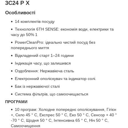
3C24 P X
Особливості
14 комплектів посуду
Технологія 6TH SENSE: економія води, електрики та
часу до 50% 1
PowerCleanPro: ідеально чистий посуд без
попереднього миття
Відкладений старт 1–24 години
Індикація часу, що залишився
Оздоблення: Нержавіюча сталь
Електронний ополіскувач та індикатор солі.
Бак із нержавіючої сталі
Система фільтрів, що самоочищається
ПРОГРАМИ
10 програм: Холодне попереднє ополіскування, Гігієн
+, Скло 45 ° С, Експрес 50 ° С, Еко 50 ° С, Сенсор + 40 °
-70 ° С, Щодня 50 ° С, Інтенсивна 65 ° С, Ніч 50 ° С,
Самоочищення