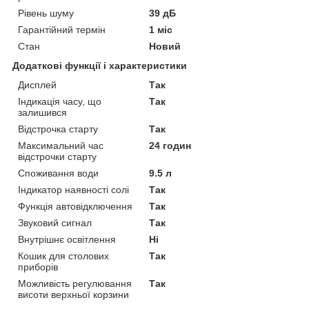
Рівень шуму
39 дБ
Гарантійний термін
1 міс
Стан
Новий
Додаткові функції і характеристики
Дисплей
Так
Індикація часу, що
Так
залишився
Відстрочка старту
Так
Максимальний час
24 годин
відстрочки старту
Споживання води
9.5 л
Індикатор наявності солі
Так
Функція автовідключення
Так
Звуковий сигнал
Так
Внутрішнє освітлення
Ні
Кошик для столових
Так
приборів
Можливість регулювання
Так
висоти верхньої корзини