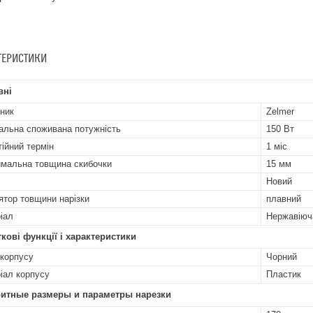
ТЕРИСТИКИ
вні
ник
Zelmer
альна споживана потужність
150 Вт
тійний термін
1 міс
мальна товщина скибочки
15 мм
Новий
ятор товщини нарізки
плавний
іал
Нержавіюч
кові функції і характеристики
 корпусу
Чорний
іал корпусу
Пластик
ритные размеры и параметры нарезки