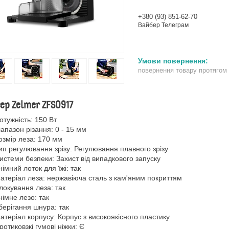
+380 (93) 851-62-70
Вайбер Телеграм
повернення товару протягом
ер Zelmer ZFS0917
отужність: 150 Вт
іапазон різання: 0 - 15 мм
озмір леза: 170 мм
ип регулювання зрізу: Регулювання плавного зрізу
истеми безпеки: Захист від випадкового запуску
німний лоток для їжі: так
атеріал леза: нержавіюча сталь з кам'яним покриттям
локування леза: так
німне лезо: так
берігання шнура: так
атеріал корпусу: Корпус з високоякісного пластику
ротиковзкі гумові ніжки: Є