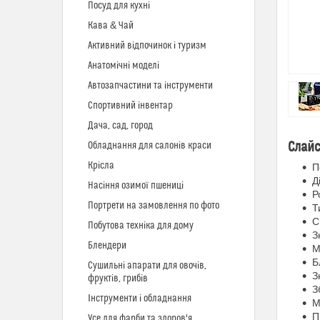
Посуд для кухні
Кава & Чай
Активний відпочинок і туризм
Анатомічні моделі
Автозапчастини та інструменти
Спортивний інвентар
Дача, сад, город
Слайс
Обладнання для салонів краси
Крісла
П
Д
Насіння озимої пшениці
Р
Портрети на замовлення по фото
Т
С
Побутова техніка для дому
З
Блендери
М
Б
Сушильні апарати для овочів,
З
фруктів, грибів
З
Інструменти і обладнання
М
П
Усе для фарби та здоров'я