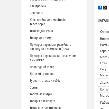
Електроніка
Зоотоварі
Кронштейни для моніторів,
ХАРАК
телевізорів
Техніка для кухні
Осно
Товарі для дому
Вироб
Пристрої перевірки релейного
Номін
захисту та автоматики (РЗА)
Гаран
Пристрої перевірки автоматичних
Макси
вимикачів
Стан
Новогодний товар
Регул
Детский транспорт
Матер
Туризм , отдых и хобби
Додат
Зонты
Колір
Торговые шатры
Матер
Товары для спорта
Габа
Техника и электроника