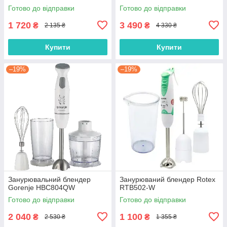
Готово до відправки
Готово до відправки
1 720
3 490
₴
₴
2 135 ₴
4 330 ₴
Купити
Купити
–19%
–19%
Занурювальний блендер
Занурюваний блендер Rotex
Gorenje HBC804QW
RTB502-W
Готово до відправки
Готово до відправки
2 040
1 100
₴
₴
2 530 ₴
1 355 ₴