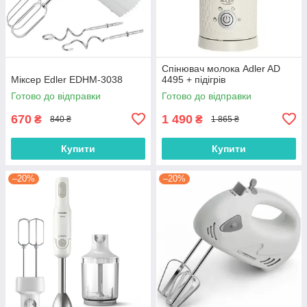
Спінювач молока Adler AD
Міксер Edler EDHM-3038
4495 + підігрів
Готово до відправки
Готово до відправки
670
1 490
₴
₴
840 ₴
1 865 ₴
Купити
Купити
–20%
–20%