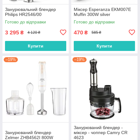
Занурювальний блендер
Міксер Esperanza EKM007E
Philips HR2546/00
Muffin 300W silver
Готово до відправки
Готово до відправки
3 295
470
₴
₴
4 120 ₴
585 ₴
Купити
Купити
–19%
–19%
Занурюваний блендер -
Занурюваний блендер
міксер - чоппер Camry CR
Zelmer ZHB4562I 800W
4623