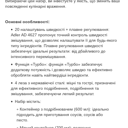
Вибираючи цей набір, ви інвестуєте у якість, що змінить ваші
повсякденні кулінарні враження.
Основні особливості:
20 налаштувань швидкості + плавне регулювання:
Adler AD 4627 пропонує точний контроль швидкості
змішування, що дозволяє налаштувати її для будь-якого
типу інгредієнтів. Плавне регулювання швидкості
забезпечує ідеальні результати: від дбайливого до
інтенсивного перемішування.
Функція «Турбо»: функція «Турбо» забезпечує
додаткову потужність і дозволяє швидко та ефективно
обробляти навіть найтвердіші інгредієнти.
4 леза з нержавіючої сталі: міцні та гострі, призначені
для ефективного подрібнення, подрібнення та
змішування, забезпечуючи легкий результат.
Набір містить:
Контейнер з подрібнювачем (600 мл): ідеально
підходить для приготування соусів, соусів або
песто.
Мірний контейнер (700 мл): полегшує