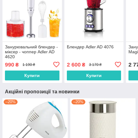
Занурювальний блендер -
Блендер Adler AD 4076
Зан
міксер - чоппер Adler AD
Mag
4620
990
2 600
2 7
₴
₴
1 190 ₴
3 170 ₴
Купити
Купити
Акційні пропозиції та новинки
–20%
–20%