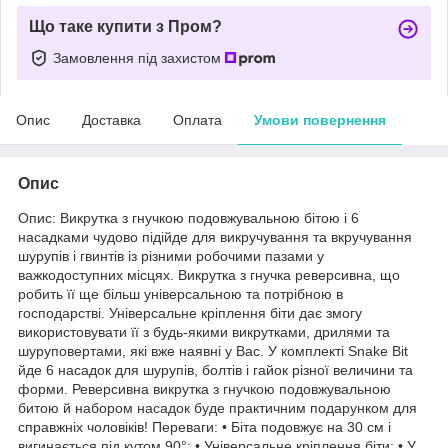
Що таке купити з Пром?
Замовлення під захистом
Опис
Доставка
Оплата
Умови повернення
Опис
Опис: Викрутка з гнучкою подовжувальною бітою і 6
насадками чудово підійде для викручування та вкручування
шурупів і гвинтів із різними робочими пазами у
важкодоступних місцях. Викрутка з гнучка реверсивна, що
робить її ще більш універсальною та потрібною в
господарстві. Універсальне кріплення біти дає змогу
використовувати її з будь-якими викрутками, дрилями та
шуруповертами, які вже наявні у Вас. У комплекті Snake Bit
йде 6 насадок для шурупів, болтів і гайок різної величини та
форми. Реверсивна викрутка з гнучкою подовжувальною
битою й набором насадок буде практичним подарунком для
справжніх чоловіків! Переваги: • Біта подовжує на 30 см і
вигинається під кутом 90°; • Універсальне кріплення біти; • У