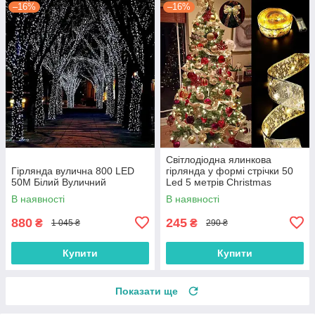
–16%
–16%
Світлодіодна ялинкова
Гірлянда вулична 800 LED
гірлянда у формі стрічки 50
50М Білий Вуличний
Led 5 метрів Christmas
Decoration Теплий білий
В наявності
В наявності
880
245
₴
₴
1 045 ₴
290 ₴
Купити
Купити
Показати ще