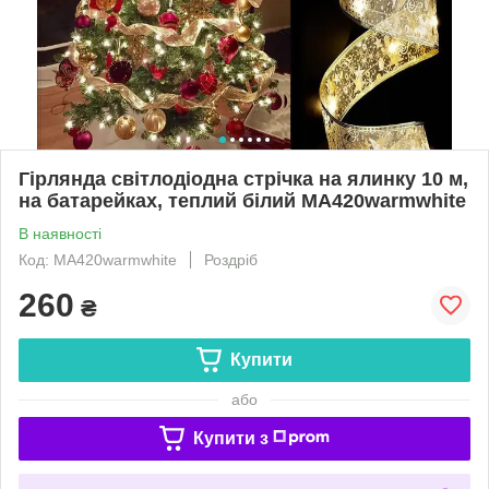
Гірлянда світлодіодна стрічка на ялинку 10 м,
на батарейках, теплий білий MA420warmwhite
В наявності
Код: MA420warmwhite
Роздріб
260
₴
Купити
або
Купити з