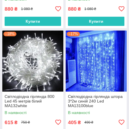
880
880
₴
₴
1 080 ₴
1 080 ₴
Купити
Купити
–18%
–17%
Світлодіодна гірлянда 800
Світлодіодна гірлянда штора
Led 45 метрів білий
3*2м синій 240 Led
MA132white
MA13100blue
В наявності
В наявності
615
405
₴
₴
750 ₴
490 ₴