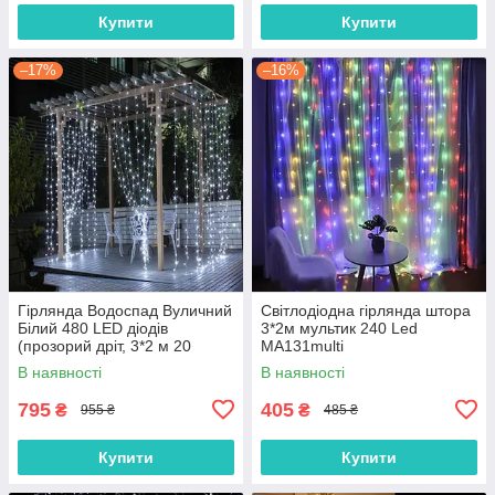
Купити
Купити
–17%
–16%
Гірлянда Водоспад Вуличний
Світлодіодна гірлянда штора
Білий 480 LED діодів
3*2м мультик 240 Led
(прозорий дріт, 3*2 м 20
MA131multi
ниток)
В наявності
В наявності
795
405
₴
₴
955 ₴
485 ₴
Купити
Купити