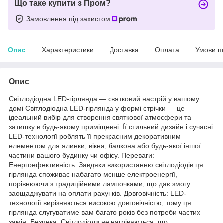
Що таке купити з Пром?
Замовлення під захистом
Опис
Характеристики
Доставка
Оплата
Умови п
Опис
Світлодіодна LED-гірлянда — святковий настрій у вашому
домі Світлодіодна LED-гірлянда у формі стрічки — це
ідеальний вибір для створення святкової атмосфери та
затишку в будь-якому приміщенні. Її стильний дизайн і сучасні
LED-технології роблять її прекрасним декоративним
елементом для ялинки, вікна, балкона або будь-якої іншої
частини вашого будинку чи офісу. Переваги:
Енергоефективність: Завдяки використанню світлодіодів ця
гірлянда споживає набагато менше електроенергії,
порівнюючи з традиційними лампочками, що дає змогу
заощаджувати на оплати рахунків. Довговічність: LED-
технології вирізняються високою довговічністю, тому ця
гірлянда слугуватиме вам багато років без потреби частих
замін. Безпека: Світлодіоди не нагріваються, що