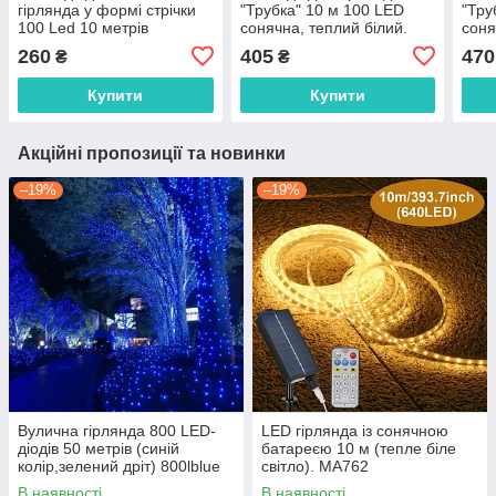
гірлянда у формі стрічки
"Трубка" 10 м 100 LED
"Тру
100 Led 10 метрів
сонячна, теплий білий.
соня
Christmas Decoration
LU993warmwhite
LU9
260
405
470
₴
₴
Білий
Купити
Купити
Акційні пропозиції та новинки
–19%
–19%
Вулична гірлянда 800 LED-
LED гірлянда із сонячною
діодів 50 метрів (синій
батареєю 10 м (тепле біле
колір,зелений дріт) 800lblue
світло). MA762
В наявності
В наявності