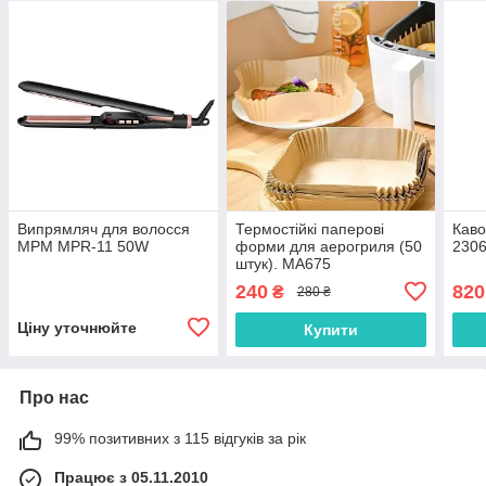
Випрямляч для волосся
Термостійкі паперові
Каво
MPM MPR-11 50W
форми для аерогриля (50
230
штук). MA675
240
820
₴
280 ₴
Ціну уточнюйте
Купити
Про нас
99% позитивних з 115 відгуків за рік
Працює з 05.11.2010