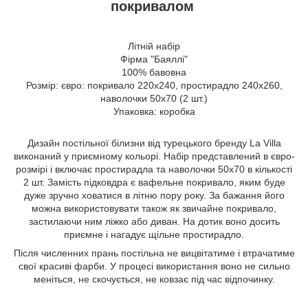
покривалом
Літній набір
Фірма "Баяллі"
100% бавовна
Розмір: євро: покривало 220х240, простирадло 240х260,
наволочки 50х70 (2 шт.)
Упаковка: коробка
Дизайн постільної білизни від турецького бренду La Villa
виконаний у приємному кольорі. Набір представлений в євро-
розмірі і включає простирадла та наволочки 50х70 в кількості
2 шт. Замість підковдра є вафельне покривало, яким буде
дуже зручно ховатися в літню пору року. За бажання його
можна використовувати також як звичайне покривало,
застилаючи ним ліжко або диван. На дотик воно досить
приємне і нагадує щільне простирадло.
Після численних прань постільна не вицвітатиме і втрачатиме
свої красиві фарби. У процесі використання воно не сильно
меніться, не скочується, не ковзає під час відпочинку.