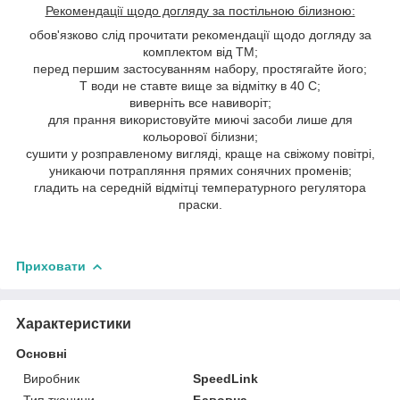
Рекомендації щодо догляду за постільною білизною:
обов'язково слід прочитати рекомендації щодо догляду за
комплектом від ТМ;
перед першим застосуванням набору, простягайте його;
Т води не ставте вище за відмітку в 40 С;
виверніть все навиворіт;
для прання використовуйте миючі засоби лише для
кольорової білизни;
сушити у розправленому вигляді, краще на свіжому повітрі,
уникаючи потрапляння прямих сонячних променів;
гладить на середній відмітці температурного регулятора
праски.
Приховати
Характеристики
Основні
Виробник
SpeedLink
Тип тканини
Бавовна