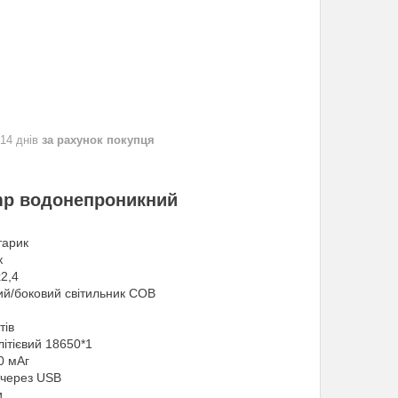
 14 днів
за рахунок покупця
amp водонепроникний
тарик
к
2,4
ий/боковий світильник COB
тів
ітієвий 18650*1
0 мАг
 через USB
и