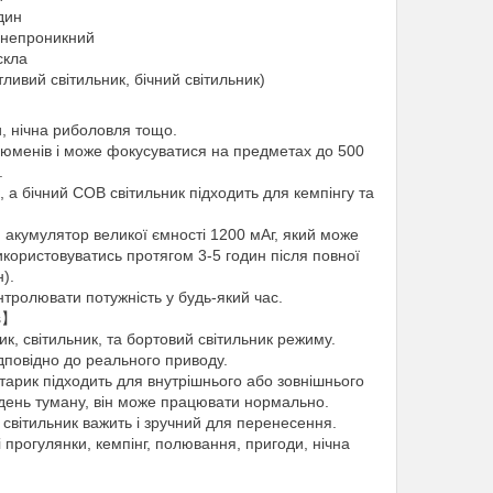
дин
онепроникний
скла
ливий світильник, бічний світильник)
, нічна риболовля тощо.
 люменів і може фокусуватися на предметах до 500
.
а бічний COB світильник підходить для кемпінгу та
акумулятор великої ємності 1200 мАг, який може
икористовуватись протягом 3-5 годин після повної
).
тролювати потужність у будь-який час.
es】
ик, світильник, та бортовий світильник режиму.
дповідно до реального приводу.
арик підходить для внутрішнього або зовнішнього
, день туману, він може працювати нормально.
світильник важить і зручний для перенесення.
і прогулянки, кемпінг, полювання, пригоди, нічна