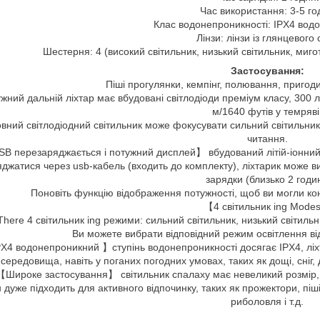
Час використання: 3-5 го
Клас водонепроникності: IPX4 вод
Лінзи: лінзи із глянцевого 
Шестерня: 4 (високий світильник, низький світильник, мигот
Застосування:
Піші прогулянки, кемпінг, полювання, пригоди
жний дальній ліхтар має вбудовані світлодіоди преміум класу, 300
м/1640 футів у темряві
ний світлодіодний світильник може фокусувати сильний світильник, 
читання.
B перезаряджається і потужний дисплей】 вбудований літій-іонний 
яджатися через usb-кабель (входить до комплекту), ліхтарик може в
зарядки (близько 2 годин
Поновіть функцію відображення потужності, щоб ви могли кон
【4 світильник ing Mod
There 4 світильник ing режими: сильний світильник, низький світильн
Ви можете вибрати відповідний режим освітлення ві
X4 водонепроникний 】ступінь водонепроникності досягає IPX4, ліхт
середовища, навіть у поганих погодних умовах, таких як дощі, сніг
【Широке застосування】 світильник спалаху має невеликий розмір, 
н дуже підходить для активного відпочинку, таких як прожектори, піш
риболовля і т.д.