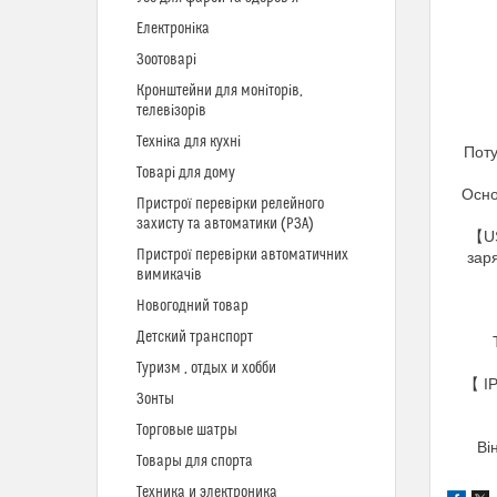
Електроніка
Зоотоварі
Кронштейни для моніторів,
телевізорів
Техніка для кухні
Поту
Товарі для дому
Основ
Пристрої перевірки релейного
захисту та автоматики (РЗА)
【US
Пристрої перевірки автоматичних
зар
вимикачів
Новогодний товар
Детский транспорт
Туризм , отдых и хобби
【 IP
Зонты
Торговые шатры
Ві
Товары для спорта
Техника и электроника