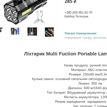
285 ₴
+380 (93) 851-62-70
Вайбер Телеграм
повернення товару протягом
Ліхтарик Multi Fuction Portable L
Назву продукту: ручний ліх
Матеріал: АБС-пласти
Розміри: 150x60 мм/5,9x
Кулька лампи: основний світильник світлодіодн
Люмен: 300 лм
Діапазон: 500 м/1640 фу
Тип батареї: Вбудований акумулятор л
Місткість акумулятора: 120
Режим заряджання: заряджання
Час зарядки: 2 годин