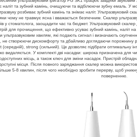
сійний ультразвуковий іригатор FG SK1 працює завдяки звуковим х
є наліт та зубний камінь, очищуючи та відбілюючи зубну емаль. У м
тразвуку розбиває зубний камінь та знімає наліт. Ультразвуковий ск
яки чому не травмує ясна і вважається безпечним. Скалер ультраз
бів у стоматолога, заощадити час та бюджет. Ультразвуковий скалер
трій для прочищення, що ефективно усуває зубний камінь, наліт на з
и ультразвуковим хвилям, які подають сигнал і визначають скупчен
а, не створюючи дискомфорту та дбайливо доглядаючи порожнину рот
t (середній), strong (сильний). Це дозволяє підібрати оптимальну інт
гко видаляється. У комплекті дві насадки: широка призначена для чи
одоступних місць, а також ключ для зміни насадок. Пристрій обладн
оступні місця. Після повного заряджання скалер можна використовув
ільше 5-8 хвилин, після чого необхідно зробити перерву, щоб уникн
поверненню.