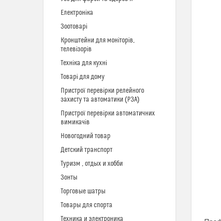
Електроніка
Зоотоварі
Кронштейни для моніторів,
телевізорів
Техніка для кухні
Товарі для дому
Пристрої перевірки релейного
захисту та автоматики (РЗА)
Пристрої перевірки автоматичних
вимикачів
Новогодний товар
Детский транспорт
Туризм , отдых и хобби
Зонты
Торговые шатры
Товары для спорта
Техника и электроника