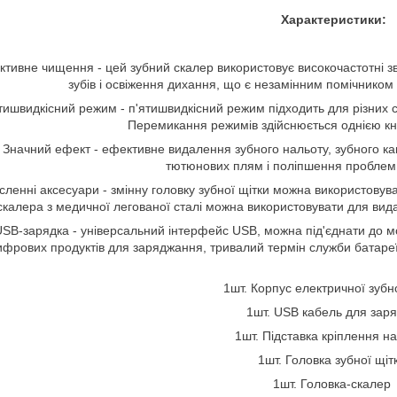
Характеристики:
тивне чищення - цей зубний скалер використовує високочастотні зву
зубів і освіження дихання, що є незамінним помічником
тишвидкісний режим - п'ятишвидкісний режим підходить для різних ст
Перемикання режимів здійснюється однією кн
. Значний ефект - ефективне видалення зубного нальоту, зубного ка
тютюнових плям і поліпшення проблем
исленні аксесуари - змінну головку зубної щітки можна використовув
скалера з медичної легованої сталі можна використовувати для вид
USB-зарядка - універсальний інтерфейс USB, можна під'єднати до мо
ифрових продуктів для заряджання, тривалий термін служби батареї,
1шт. Корпус електричної зубн
1шт. USB кабель для зар
1шт. Підставка кріплення на
1шт. Головка зубної щіт
1шт. Головка-скалер