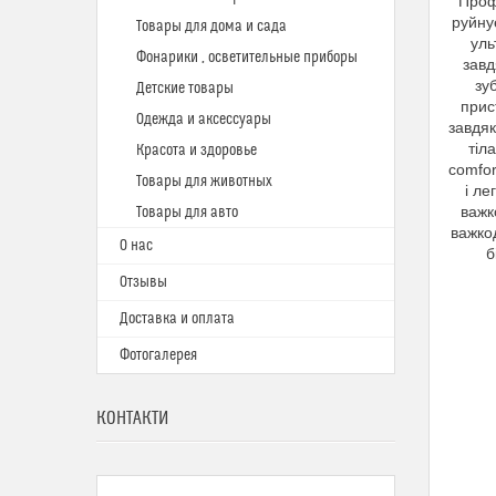
Профе
руйну
Товары для дома и сада
уль
Фонарики , осветительные приборы
завд
зу
Детские товары
прис
Одежда и аксессуары
завдяк
тіл
Красота и здоровье
comfor
Товары для животных
і ле
важк
Товары для авто
важкод
О нас
б
Отзывы
Доставка и оплата
Фотогалерея
КОНТАКТИ