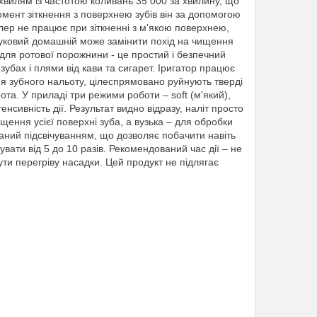
вилям із частотою коливань 35 000 за хвилину, що
омент зіткнення з поверхнею зубів він за допомогою
алер не працює при зіткненні з м'якою поверхнею,
вуковий домашній може замінити похід на чищення
 для ротової порожнини - це простий і безпечний
убах і плями від кави та сигарет. Іригатор працює
ня зубного нальоту, цілеспрямовано руйнують тверді
а. У приладі три режими роботи – soft (м'який),
енсивність дії. Результат видно відразу, наліт просто
щення усієї поверхні зуба, а вузька – для обробки
аний підсвічуванням, що дозволяє побачити навіть
ати від 5 до 10 разів. Рекомендований час дії – не
ути перегріву насадки. Цей продукт не підлягає