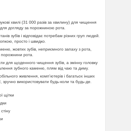
кові хвилі (31 000 разів за хвилину) для чищення
 для догляду за порожниною рота.
анів зубів і відповідає потребам різних груп людей.
опкою, просто і швидко.
меню, жовтих зубів, неприємного запаху з рота,
 порожнини рота.
ати для щоденного чищення зубів, а змінну головку
алення зубного каменю, плям від чаю та диму.
більного живлення, комп'ютерів і багатьох інших
 зручно використовувати будь-коли та будь-де.
ої щітки
ядки
 стіну
ки