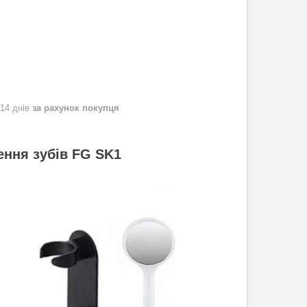
 14 днів
за рахунок покупця
ення зубів FG SK1