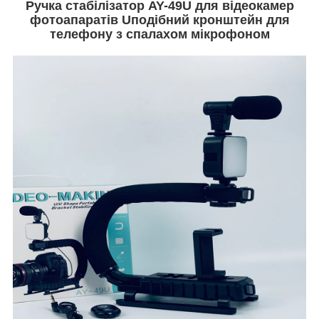
Ручка стабілізатор AY-49U для відеокамер
фотоапаратів Uподібний кронштейн для
телефону з спалахом мікрофоном