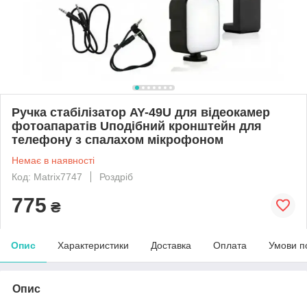
Ручка стабілізатор AY-49U для відеокамер
фотоапаратів Uподібний кронштейн для
телефону з спалахом мікрофоном
Немає в наявності
Код: Matrix7747
Роздріб
775
₴
Опис
Характеристики
Доставка
Оплата
Умови п
Опис