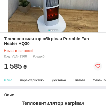
Тепловентилятор обігрівач Portable Fan
Heater HQ30
Немає в наявності
Код: VEN-1368
Роздріб
1 585
₴
Опис
Характеристики
Доставка
Оплата
Умови п
Опис
Тепловентилятор нагрівач