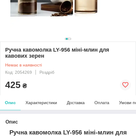
Ручна кавомолка LY-956 міні-млин для
кавових зерен
Немає в наявності
Код: 2054269
Роздріб
425
₴
Опис
Характеристики
Доставка
Оплата
Умови п
Опис
Ручна кавомолка LY-956 міні-млин для