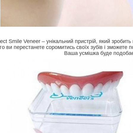
fect Smile Veneer – унікальний пристрій, який зроби
го ви перестанете соромитись своїх зубів і зможете по
Ваша усмішка буде подобає