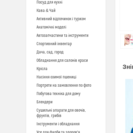
Посуд для кухні
Кава & Чай
Активний відпочинок і туризм
Анатомічні моделі
Автозапчастини та інструменти
Спортивний інвентар
Дача, сад, город
Обладнання для салонів краси
Зні
Крісла
Насіння озимої пшениці
Портрети на замовлення по фото
Побутова техніка для дому
Блендери
Сушильні апарати для овочів,
фруктів, грибів
Інструменти і обладнання
Усе для фарби та здоров'я