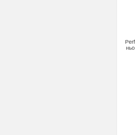
Per
ньо