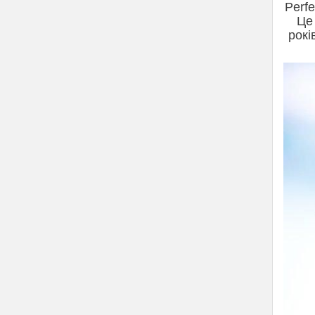
Perfe
Це
рокі