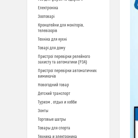
Електроніка
Зоотоварі
Кронштейни для моніторів,
телевізорів
Техніка для кухні
Товарі для дому
Пристрої перевірки релейного
захисту та автоматики (РЗА)
Пристрої перевірки автоматичних
вимикачів
Новогодний товар
Детский транспорт
Туризм , отдых и хобби
Зонты
Торговые шатры
Товары для спорта
Техника и электроника