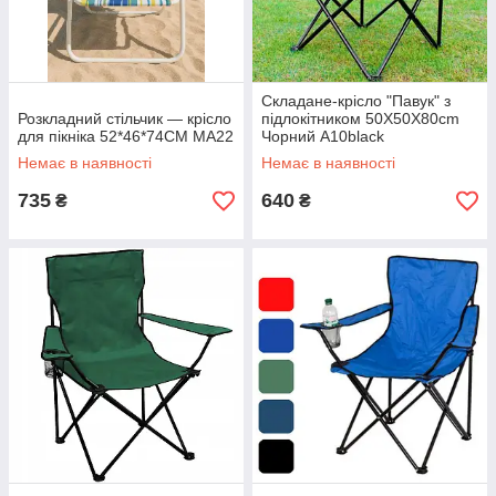
Складане-крісло "Павук" з
Розкладний стільчик — крісло
підлокітником 50X50X80cm
для пікніка 52*46*74CM MA22
Чорний A10black
Немає в наявності
Немає в наявності
735
640
₴
₴