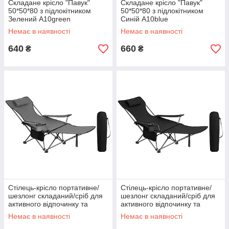
Складане крісло "Павук"
Складане крісло "Павук"
50*50*80 з підлокітником
50*50*80 з підлокітником
Зелений A10green
Синій A10blue
Немає в наявності
Немає в наявності
640
660
₴
₴
Стілець-крісло портативне/
Стілець-крісло портативне/
шезлонг складаний/сріб для
шезлонг складаний/сріб для
активного відпочинку та
активного відпочинку та
риболовлі Сірий MA559grey
риболовлі Чорний
Немає в наявності
Немає в наявності
MA559black