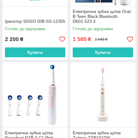
Електрична зубна щітка Oral-
B Teen Black Bluetooth
Іригатор SOGO IDB-SS-12355
D601.523.3
Готово до відправки
Готово до відправки
2 200
1 585
₴
₴
1 945 ₴
Купити
Купити
Електрична зубна щітка
Електрична зубна щітка
Nevadent NZB 3 C1 Pink
Zelmer ZTB1010W