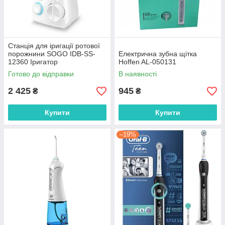
Станція для іригації ротової
порожнини SOGO IDB-SS-
Електрична зубна щітка
12360 Іригатор
Hoffen AL-050131
Готово до відправки
В наявності
2 425
945
₴
₴
Купити
Купити
–19%