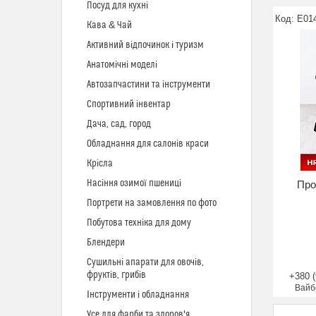
Посуд для кухні
E01
Кава & Чай
Активний відпочинок і туризм
Анатомічні моделі
Автозапчастини та інструменти
Спортивний інвентар
Дача, сад, город
Обладнання для салонів краси
Крісла
Насіння озимої пшениці
Про
Портрети на замовлення по фото
Побутова техніка для дому
Блендери
Сушильні апарати для овочів,
фруктів, грибів
+380 (
Вайб
Інструменти і обладнання
Усе для фарби та здоров'я