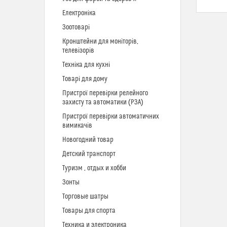
Електроніка
Зоотоварі
Кронштейни для моніторів,
телевізорів
Техніка для кухні
Товарі для дому
Пристрої перевірки релейного
захисту та автоматики (РЗА)
Пристрої перевірки автоматичних
вимикачів
Новогодний товар
Детский транспорт
Туризм , отдых и хобби
Зонты
Торговые шатры
Товары для спорта
Техника и электроника