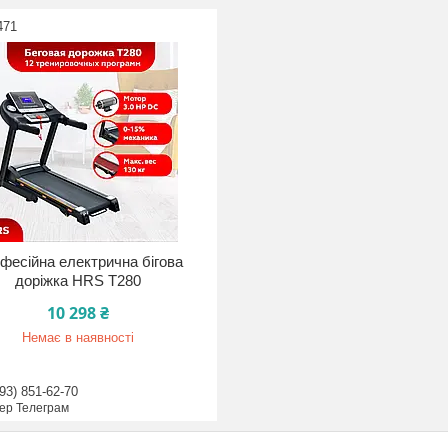
471
фесійна електрична бігова
доріжка HRS T280
10 298 ₴
Немає в наявності
93) 851-62-70
ер Телеграм