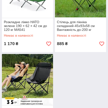
Розкладне ліжко НАТО
Стілець для пікніка
зелене 190 × 62 × 42 см до
складаний-45x93x58 см
120 кг MA541
Вантажність до-200 кг
Зелений MA560green
Немає в наявності
Немає в наявності
1 170
885
₴
₴