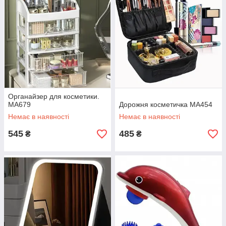
Органайзер для косметики.
MA679
Дорожня косметичка MA454
Немає в наявності
Немає в наявності
545
485
₴
₴