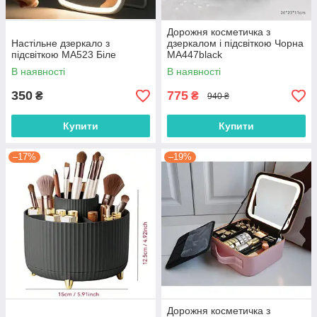
Дорожня косметичка з
Настільне дзеркало з
дзеркалом і підсвіткою Чорна
підсвіткою MA523 Біле
MA447black
В наявності
В наявності
350
775
₴
₴
940 ₴
Купити
Купити
–17%
–19%
Дорожня косметичка з