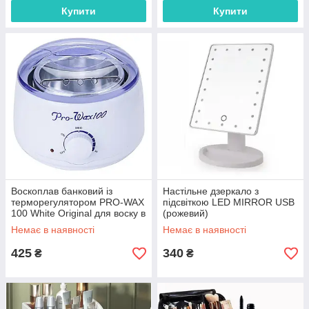
Купити
Купити
Воскоплав банковий із
Настільне дзеркало з
терморегулятором PRO-WAX
підсвіткою LED MIRROR USB
100 White Original для воску в
(рожевий)
гранулах і таблетках на 400
Немає в наявності
Немає в наявності
мл
425
340
₴
₴