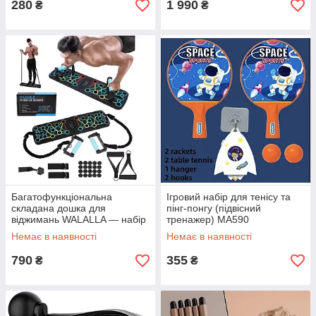
280
1 990
₴
₴
Багатофункціональна
Ігровий набір для тенісу та
складана дошка для
пінг-понгу (підвісний
віджимань WALALLA — набір
тренажер) MA590
з 11 елементів для
Немає в наявності
Немає в наявності
комплексних тренувань
MA578
790
355
₴
₴