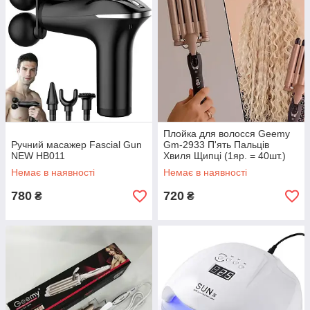
Плойка для волосся Geemy
Ручний масажер Fascial Gun
Gm-2933 П'ять Пальців
NEW HB011
Хвиля Щипці (1яр. = 40шт.)
Немає в наявності
Немає в наявності
780
720
₴
₴