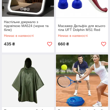
Настільне дзеркало з
підсвіткою MA524 (чорне та
Масажер Дельфін для всього
біле)
тіла UFT Dolphin MS1 Red
Немає в наявності
Немає в наявності
435
660
₴
₴