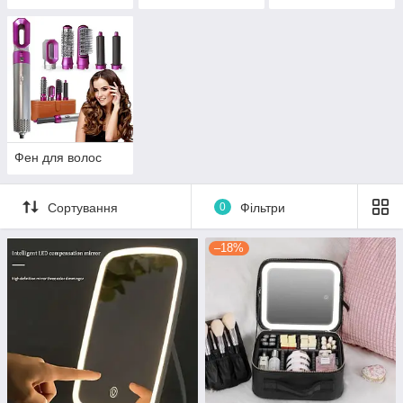
Фен для волос
Сортування
0
Фільтри
–18%