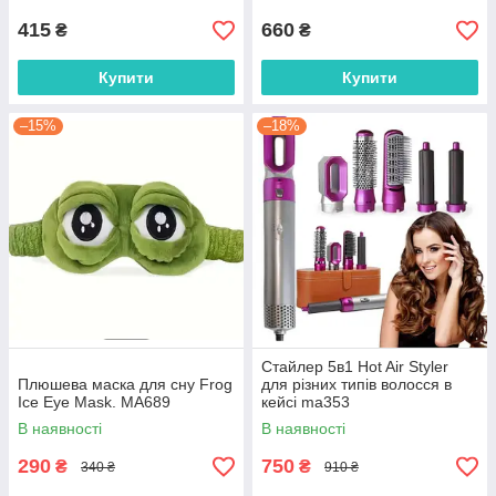
415
660
₴
₴
Купити
Купити
–15%
–18%
Стайлер 5в1 Hot Air Styler
Плюшева маска для сну Frog
для різних типів волосся в
Ice Eye Mask. MA689
кейсі ma353
В наявності
В наявності
290
750
₴
₴
340 ₴
910 ₴