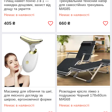
Плащ-намет пончо 3 в 1 —
Тренувальний тенісний набір
накидка-дощовик, захист від
для самостійних тренувань
дощу та укриття
MA585
Немає в наявності
Немає в наявності
405
660
₴
₴
Масажер для обличчя та шиї,
Розкладне крісло ліжко з
для якісного догляду за
подушкою Чорний 178х60cm
шкірою, ергономічної форми
MA568
MA572
Немає в наявності
Немає в наявності