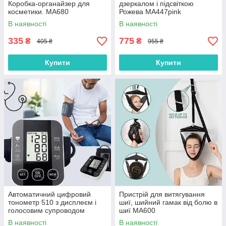
Коробка-органайзер для
дзеркалом і підсвіткою
косметики. MA680
Рожева MA447pink
В наявності
В наявності
335
775
₴
₴
405 ₴
955 ₴
Купити
Купити
Автоматичний цифровий
Пристрій для витягування
тонометр 510 з дисплеєм і
шиї, шийний гамак від болю в
голосовим супроводом
шиї MA600
MA392
В наявності
В наявності