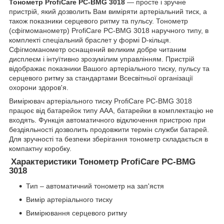
Тонометр ProfiCare PC-BMG 3018
— просте і зручне
пристрій, який дозволить Вам виміряти артеріальний тиск, а
також показники серцевого ритму та пульсу. Тонометр
(сфігмоманометр) ProfiCare PC-BMG 3018 наручного типу, в
комплекті спеціальний браслет у формі D-кільця.
Сфігмоманометр оснащений великим добре читаним
дисплеєм і інтуїтивно зрозумілим управлінням. Пристрій
відображає показники Вашого артеріального тиску, пульсу та
серцевого ритму за стандартами Всесвітньої організації
охорони здоров'я.
Вимірювач артеріального тиску ProfiCare PC-BMG 3018
працює від батарейок типу ААА, батарейки в комплектацію не
входять. Функція автоматичного відключення пристрою при
бездіяльності дозволить продовжити термін служби батарей.
Для зручності та безпеки зберігання тонометр складається в
компактну коробку.
Характеристики Тонометр ProfiCare PC-BMG
3018
Тип – автоматичний тонометр на зап'ястя
Вимір артеріального тиску
Вимірювання серцевого ритму