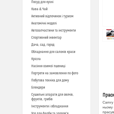
Посуд для кухні
Кава & Чай
Активний відпочинок і туризм
Анатомічні моделі
Автозапчастини та інструменти
Спортивний інвентар
Дача, сад, город
Обладнання для салонів краси
Крісла
Насіння озимої пшениці
Портрети на замовлення по фото
Побутова техніка для дому
Блендери
Праск
Сушильні апарати для овочів,
фруктів, грибів
Camry 
Інструменти і обладнання
ньому 
прасув
Усе для фарби та здоров'я