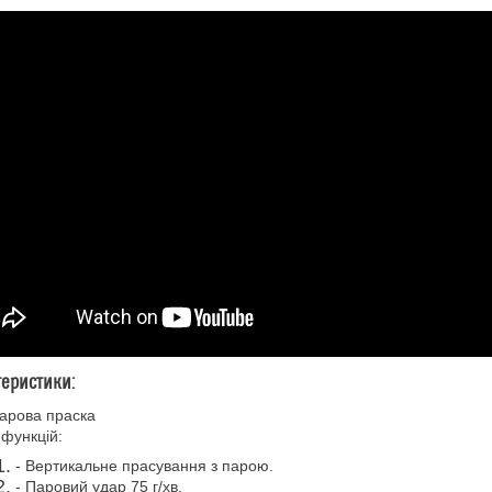
теристики:
арова праска
 функцій:
- Вертикальне прасування з парою.
- Паровий удар 75 г/хв.