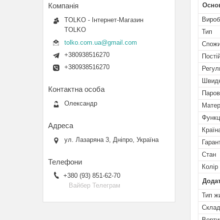
Осно
Вироб
TOLKO - Інтернет-Магазин
TOLKO
Тип
tolko.com.ua@gmail.com
Спожи
+380938516270
Пості
+380938516270
Регул
Швидк
Паров
Олександр
Матер
Функц
Країн
ул. Лазаряна 3, Дніпро, Україна
Гаран
Стан
Колір
+380 (93) 851-62-70
Додат
Вайбер Телеграм
Тип ж
Склад
Верти