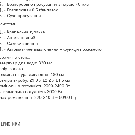
- Безперервне прасування з парою 40 г/хв.
- Розпилювач 0,5 г/виливок
- Сухе прасування
 системи:
- Крапельна зупинка
- Антивапняний
- Самоочищення
- Автоматичне відключення – функція пожежного
ерамічна стопа
езервуар для води: 320 мл
олір: золото
овжина шнура живлення: 190 см.
озміри виробу: 29,0 х 12,2 х 14,5 см.
омінальна потужність 2000-2400 Вт
аксимальна потужність 3000 Вт
лектроживлення: 220-240 В ~ 50/60 Гц
ТЕРИСТИКИ