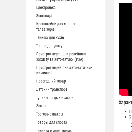
Електроніка
Зоотоварі
Кронштейни для моніторів,
телевізорів
Техніка для кухні
Товарі для дому
Пристрої перевірки релейного
захисту та автоматики (РЗА)
Пристрої перевірки автоматичних
вимикачів
Новогодний товар
Детский транспорт
Туризм , отдых и хобби
Харак
Зонты
П
Торговые шатры
5
Товары для спорта
Техника и электроника