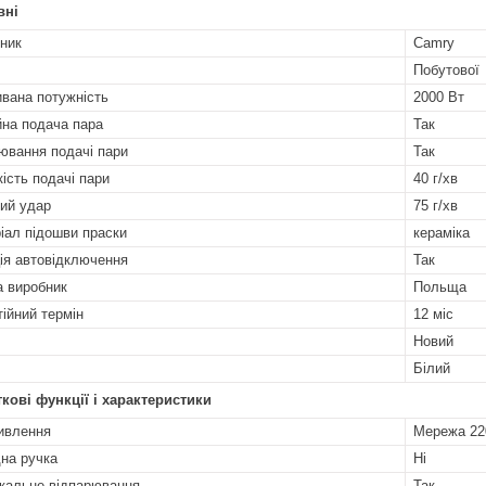
вні
ник
Camry
Побутової
вана потужність
2000 Вт
йна подача пара
Так
ювання подачі пари
Так
ість подачі пари
40 г/хв
ий удар
75 г/хв
іал підошви праски
кераміка
ія автовідключення
Так
а виробник
Польща
тійний термін
12 міс
Новий
Білий
кові функції і характеристики
ивлення
Мережа 22
на ручка
Ні
кальне відпарювання
Так