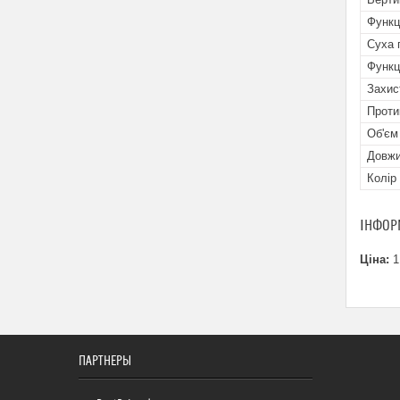
Функц
Суха 
Функц
Захис
Проти
Об'єм
Довжи
Колір
ІНФОР
Ціна:
1
ПАРТНЕРЫ