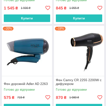
1 545
845
₴
₴
1 930 ₴
1 055 ₴
Купити
Купити
–20%
–19%
Фен Camry CR 2255 2200W с
Фен дорожній Adler AD 2263
дифузором
Готово до відправки
Готово до відправки
575
870
₴
₴
715 ₴
1 080 ₴