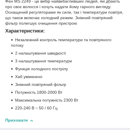
Фен MS 2249 - це вибір найвибагливіших людей, які дбають
про своє волосся і хочуть надати йому гарного вигляду.
Оснащений регуляторами як сили, так і температури повітря,
що також включає холодний режим. Знімний повітряний
фільтр полегшує очищення пристрою
Характеристики:
Незалежний контроль температури та повітряного
потоку
2 налаштування швидкості
3 налаштування температури
Функція холодного пострілу
Хаб увімкнено
Знімний повітряний фільтр
Потужність 1800-2000 Вт
Максимальна потужність 2300 Вт
220-240 В ~ 50 / 60 Гц
Приховати