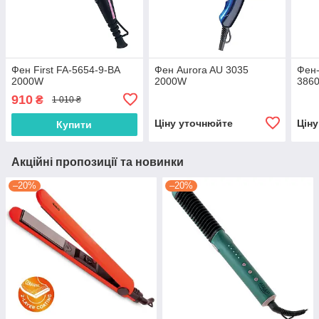
Фен First FA-5654-9-BA
Фен Aurora AU 3035
Фен-
2000W
2000W
386
910
₴
1 010 ₴
Ціну уточнюйте
Цін
Купити
Акційні пропозиції та новинки
–20%
–20%