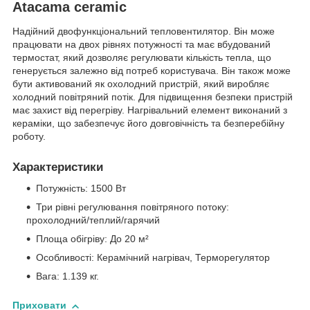
Atacama ceramic
Надійний двофункціональний тепловентилятор. Він може
працювати на двох рівнях потужності та має вбудований
термостат, який дозволяє регулювати кількість тепла, що
генерується залежно від потреб користувача. Він також може
бути активований як охолодний пристрій, який виробляє
холодний повітряний потік. Для підвищення безпеки пристрій
має захист від перегріву. Нагрівальний елемент виконаний з
кераміки, що забезпечує його довговічність та безперебійну
роботу.
Характеристики
Потужність: 1500 Вт
Три рівні регулювання повітряного потоку:
прохолодний/теплий/гарячий
Площа обігріву: До 20 м²
Особливості: Керамічний нагрівач, Терморегулятор
Вага: 1.139 кг.
Приховати