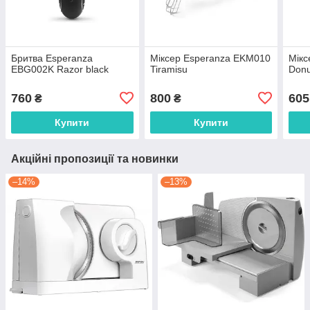
Бритва Esperanza
Міксер Esperanza EKM010
Мікс
EBG002K Razor black
Tiramisu
Donu
760
800
605
₴
₴
Купити
Купити
Акційні пропозиції та новинки
–14%
–13%