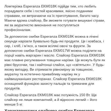
Ломтерізка Esperanza EKM018K підійде тим, хто любить
порадувати себе і гостей красивими, якісно поданими
стравами, не витрачаючи на їх приготування, багато часу.
Маючи вдома слайсер, Ви зможете готувати вишукані страви,
які за акуратністю виконання не поступляться
професіоналам.
За допомогою скибки Esperanza EKM018K можна в лічені
секунди нарізати буквально будь-які продукти. Це і ковбаса, і
сир, і хліб, і м'ясо, а також всілякі овочі та фрукти. За
допомогою скибки Esperanza EKM017W можна поділити на
порції навіть маргарин і масло. Слайсер Esperanza EKM018K
має плавне регулювання товщини нарізки. Це можуть бути як
рівні брусочки, так і найтонші слайси, що «світяться». У будь-
якому випадку, Ви отримаєте рівномірну за товщиною,
акуратну та естетично привабливу нарізку як у
найвишуканіших ресторанах. Слайсер Esperanza EKM018K
оснащений функцією захисту пальців та тримачем для
продуктів.
Слайсер Esperanza EKM018K має потужність 150 Вт. Ще
слайсер не лише компактний, а й відносно легкий – його
менше 5 кг.
Характеристики слайсера скибки Esperanza