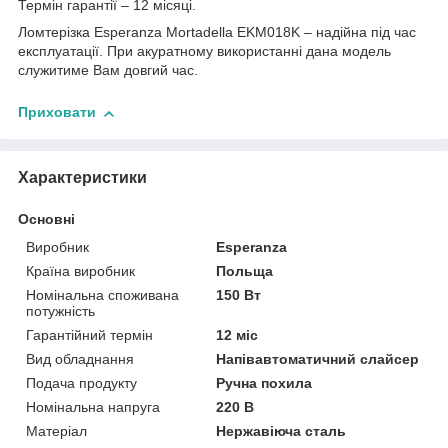
Термін гарантії – 12 місяці.
Ломтерізка Esperanza Mortadella EKM018K – надійна під час
експлуатації. При акуратному використанні дана модель
служитиме Вам довгий час.
Приховати
Характеристики
Основні
Виробник
Esperanza
Країна виробник
Польща
Номінальна споживана
150 Вт
потужність
Гарантійний термін
12 міс
Вид обладнання
Напівавтоматичний слайсер
Подача продукту
Ручна похила
Номінальна напруга
220 В
Матеріал
Нержавіюча сталь