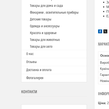
З
Товары для дома и сада
М
П
Фонарики , осветительные приборы
Е
Детские товары
Одежда и аксессуары
Красота и здоровье
Товары для животных
ХАРАК
Товары для авто
О нас
Осно
Отзывы
Вироб
Країн
Доставка и оплата
Гаран
Фотогалерея
Номін
КОНТАКТИ
ІНФОР
Ціна:
2