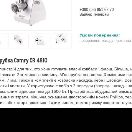
+380 (93) 851-62-70
Вайбер Телеграм
повернення товару протягом
рубка Camry CR 4810
пристрій для тих, хто хоче готувати власні ковбаси і фарш. Більша
лювати 2 кг м'яса за хвилину. М'ясорубка оснащена 3 змінними сит
мм, 7 мм. Також в комплекті є ковбасна насадка, кебе і штовхач. Все
ати і чистити. У користувача є вибір з 2 передач (вперед і назад - 
вальним відношенням до 1600 Вт. Пристрій має вбудований відсік дл
гання їх втрати. Машина оснащена двостороннім ножем Phillips, тер
ки з обох сторін ріжеться. Таким чином, немає ризику зворотного ус