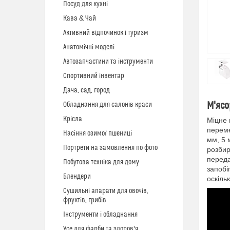
Посуд для кухні
Кава & Чай
Активний відпочинок і туризм
Анатомічні моделі
Автозапчастини та інструменти
Спортивний інвентар
Дача, сад, город
М'ясо
Обладнання для салонів краси
Крісла
Міцне 
переме
Насіння озимої пшениці
мм, 5 
Портрети на замовлення по фото
розбир
переда
Побутова техніка для дому
запобі
Блендери
оскіль
Сушильні апарати для овочів,
фруктів, грибів
Інструменти і обладнання
Усе для фарби та здоров'я