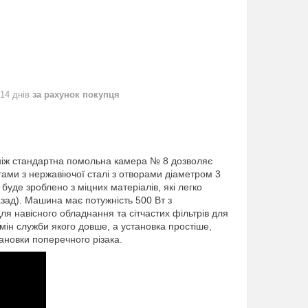
 14 днів
за рахунок покупця
, ніж стандартна помольна камера № 8 дозволяє
ами з нержавіючої сталі з отворами діаметром 3
 буде зроблено з міцних матеріалів, які легко
назад). Машина має потужність 500 Вт з
я навісного обладнання та сітчастих фільтрів для
мін служби якого довше, а установка простіше,
тановки поперечного різака.