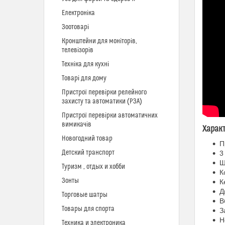
Електроніка
Зоотоварі
Кронштейни для моніторів,
телевізорів
Техніка для кухні
Товарі для дому
Пристрої перевірки релейного
захисту та автоматики (РЗА)
Пристрої перевірки автоматичних
вимикачів
Харак
Новогодний товар
П
Детский транспорт
3
Ш
Туризм , отдых и хобби
К
Зонты
К
Д
Торговые шатры
В
Товары для спорта
З
Н
Техника и электроника