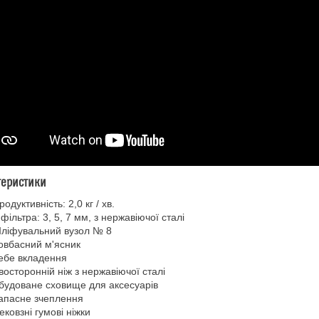
теристики
родуктивність: 2,0 кг / хв.
 фільтра: 3, 5, 7 мм, з нержавіючої сталі
ліфувальний вузол № 8
овбасний м'ясник
ебе вкладення
восторонній ніж з нержавіючої сталі
будоване сховище для аксесуарів
апасне зчеплення
ековзні гумові ніжки